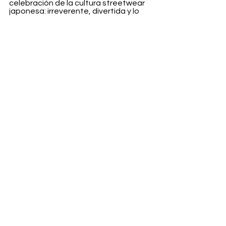
celebración de la cultura streetwear 
japonesa: irreverente, divertida y lo 
suficientemente consciente de su 
legado como para permitirse 
reinventarlo una vez más.
Fashion
Ver todo
Entradas recientes