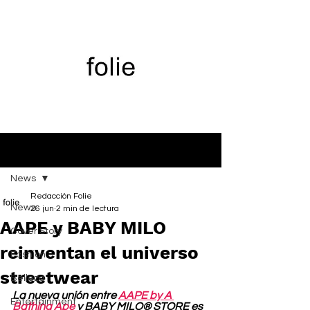
Entrada
News
Redacción Folie
News
26 jun
2 min de lectura
AAPE y BABY MILO
Cover Story
reinventan el universo
Fashion
streetwear
Belleza
La nueva unión entre 
AAPE by A 
Entertainment
Bathing Ape
 y BABY MILO® STORE es 