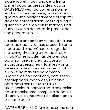
siguiendo el imaginario de la firma. 
Entre todas las piezas destaca un 
BABY MILO vestido con el uniforme 
exclusivo del ape army, una imagen 
que resume perfectamente el espíritu 
de esta colaboración: nostalgia para 
quienes crecieron con la marca y una 
nueva puerta de entrada para toda 
una generación.
La colección también responde a una 
realidad cada vez más presente en la 
moda contemporánea: el auge del 
matching dressing entre adultos y 
niños. Por eso, además de prendas 
para hombre y mujer, la cápsula 
incorpora versiones infantiles y una 
selección de accesorios que amplían 
el universo más allá del armario. 
Sudaderas con capucha, camisetas 
estampadas, mochilas y un bolso 
para móvil con un BABY MILO 
tridimensional convierten la colección 
en un ecosistema completo donde el 
diseño y el componente lúdico tienen 
el mismo peso.
AAPE y BABY MILO funciona como una 