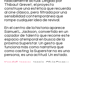
radicalmente actual. Dirigido por 
Thibaut Grevet, el proyecto 
construye una estética que recuerda 
al cine clásico, pero filtrada por una 
sensibilidad contemporánea que 
rompe cualquier idea de revival.
En el centro de la historia aparece 
Samuel L. Jackson, convertido en un 
cazador de talento que recorre este 
espacio atemporal en busca de la 
próxima Superstar. Un gesto que 
funciona más como narrativa que 
como casting: la Superstar no es una 
persona, es una actitud. Un estado.
Kendall Jenner
, Jennie, Olivia Dean y 
Lamine Yamal encarnan esta nueva 
generación de iconos. Dentro de este 
nuevo imaginario, Kendall Jenner se 
posiciona como una de las caras 
clave de la evolución de la Superstar. 
Su presencia sintetiza el nuevo 
equilibrio entre deporte, moda y 
cultura visual. La zapatilla se integra 
en looks que juegan con esa dualidad: 
sport y lujo relajado, masculino y 
femenino, clásico y actual.