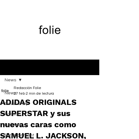
Entrada
News
Redacción Folie
News
27 feb
2 min de lectura
ADIDAS ORIGINALS
Cover Story
SUPERSTAR y sus
Fashion
nuevas caras como
Belleza
SAMUEL L. JACKSON,
Entertainment