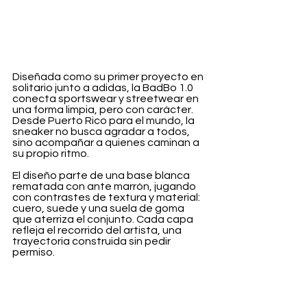
Diseñada como su primer proyecto en 
solitario junto a adidas, la BadBo 1.0 
conecta sportswear y streetwear en 
una forma limpia, pero con carácter. 
Desde Puerto Rico para el mundo, la 
sneaker no busca agradar a todos, 
sino acompañar a quienes caminan a 
su propio ritmo.
El diseño parte de una base blanca 
rematada con ante marrón, jugando 
con contrastes de textura y material: 
cuero, suede y una suela de goma 
que aterriza el conjunto. Cada capa 
refleja el recorrido del artista, una 
trayectoria construida sin pedir 
permiso.
Los detalles hacen el resto: acentos 
en azul adidas Originals, el Trefoil 
estampado en el talón y el número de 