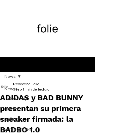
Entrada
News
Redacción Folie
News
3 feb
1 min de lectura
ADIDAS y BAD BUNNY
Cover Story
presentan su primera
Fashion
sneaker firmada: la
Belleza
BADBO 1.0
Entertainment