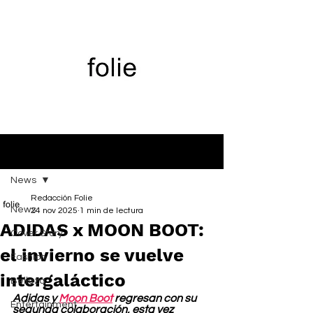
Entrada
News
Redacción Folie
News
24 nov 2025
1 min de lectura
ADIDAS x MOON BOOT:
Cover Story
el invierno se vuelve
Fashion
intergaláctico
Belleza
Adidas y 
Moon Boot
 regresan con su 
Entertainment
segunda colaboración, esta vez 