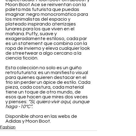
Moon Boot Ace se reinventan con la 
paleta más futurista que puedas 
imaginar: negro monocromático para 
los minimalistas del espacio y 
plateado inspirando aterrizajes 
lunares para los que viven en el 
mañana. Puffy, suave y 
exageradamente estiloso, cada par 
es un statement que combina con la 
ropa de invierno y eleva cualquier look 
de streetwear a algo cercano a la 
ciencia ficción.
Esta colección no solo es un guiño 
retrofuturista: es un manifiesto visual 
para quienes quieren destacar en el 
frío sin perder un ápice de estilo. Cada 
pieza, cada costura, cada material 
tiene un toque de otro mundo, de 
esos que hacen que mires dos veces 
y pienses: 
“Sí, quiero vivir aquí, aunque 
haga -10°C”.
Disponible ahora en las webs de 
Adidas y Moon Boot.
Fashion