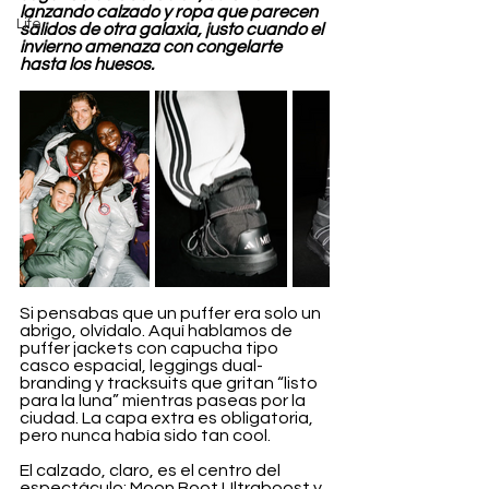
lanzando calzado y ropa que parecen 
Life
salidos de otra galaxia, justo cuando el 
invierno amenaza con congelarte 
hasta los huesos.
Si pensabas que un puffer era solo un 
abrigo, olvídalo. Aquí hablamos de 
puffer jackets con capucha tipo 
casco espacial, leggings dual-
branding y tracksuits que gritan “listo 
para la luna” mientras paseas por la 
ciudad. La capa extra es obligatoria, 
pero nunca había sido tan cool.
El calzado, claro, es el centro del 
espectáculo: Moon Boot Ultraboost y 