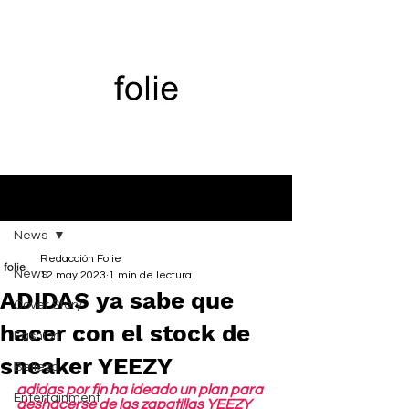
Entrada
News
Redacción Folie
News
12 may 2023
1 min de lectura
ADIDAS ya sabe que
Cover Story
hacer con el stock de
Fashion
sneaker YEEZY
Belleza
adidas por fin ha ideado un plan para 
Entertainment
deshacerse de las zapatillas YEEZY 