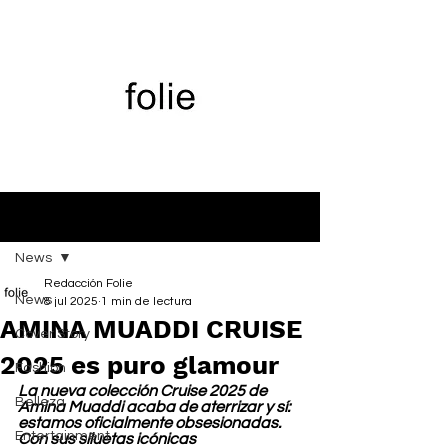
Entrada
News
Redacción Folie
News
8 jul 2025
1 min de lectura
AMINA MUADDI CRUISE
Cover Story
2025 es puro glamour
Fashion
La nueva colección Cruise 2025 de 
Belleza
Amina Muaddi acaba de aterrizar y sí: 
estamos oficialmente obsesionadas. 
Entertainment
Con sus siluetas icónicas 