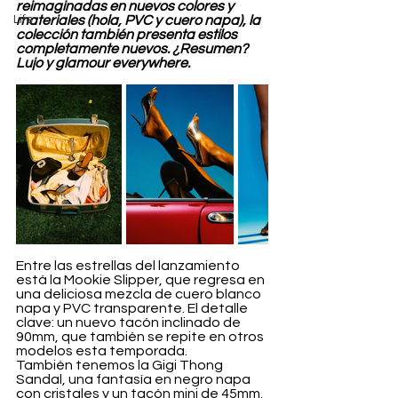
reimaginadas en nuevos colores y 
Life
materiales (hola, PVC y cuero napa), la 
colección también presenta estilos 
completamente nuevos. ¿Resumen? 
Lujo y glamour everywhere.
Entre las estrellas del lanzamiento 
está la Mookie Slipper, que regresa en 
una deliciosa mezcla de cuero blanco 
napa y PVC transparente. El detalle 
clave: un nuevo tacón inclinado de 
90mm, que también se repite en otros 
modelos esta temporada.
También tenemos la Gigi Thong 
Sandal, una fantasía en negro napa 
con cristales y un tacón mini de 45mm. 