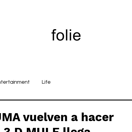
ntertainment
Life
MA vuelven a hacer
 3.D MULE llega