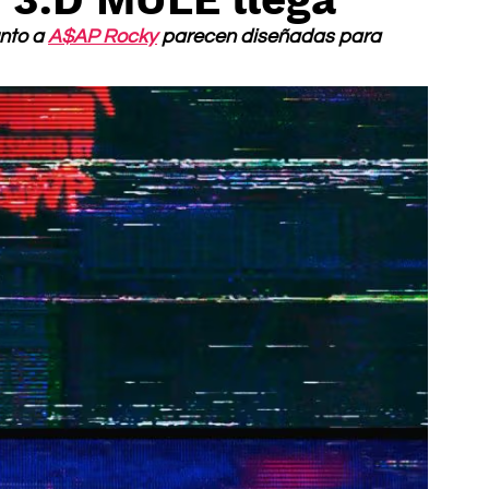
nto a 
A$AP Rocky
 parecen diseñadas para 