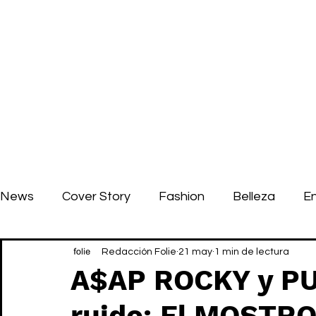
News
Cover Story
Fashion
Belleza
E
Redacción Folie
21 may
1 min de lectura
A$AP ROCKY y PU
ruido: El MOSTRO