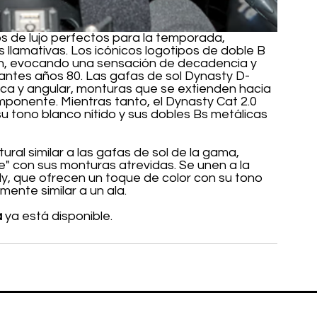
s de lujo perfectos para la temporada, 
llamativas. Los icónicos logotipos de doble B 
ión, evocando una sensación de decadencia y 
agantes años 80. Las gafas de sol Dynasty D-
ca y angular, monturas que se extienden hacia 
mponente. Mientras tanto, el Dynasty Cat 2.0 
u tono blanco nítido y sus dobles Bs metálicas 
ral similar a las gafas de sol de la gama, 
e" con sus monturas atrevidas. Se unen a la 
ly, que ofrecen un toque de color con su tono 
ente similar a un ala.
a
 ya está disponible.