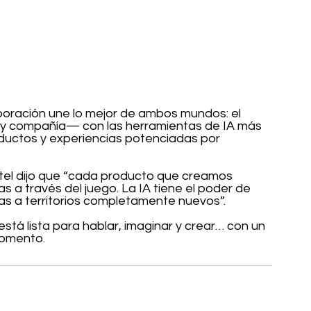
boración une lo mejor de ambos mundos: el 
 y compañía— con las herramientas de IA más 
ductos y experiencias potenciadas por 
ttel dijo que “cada producto que creamos 
as a través del juego. La IA tiene el poder de 
cas a territorios completamente nuevos”.
tá lista para hablar, imaginar y crear… con un 
momento.