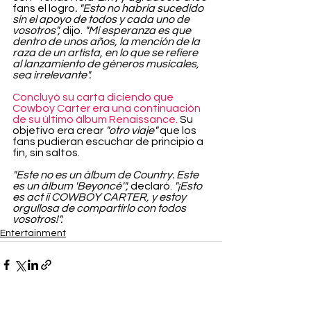
fans el logro
. "Esto no habría sucedido 
sin el apoyo de todos y cada uno de 
vosotros", 
dijo.
 "Mi esperanza es que 
dentro de unos años, la mención de la 
raza de un artista, en lo que se refiere 
al lanzamiento de géneros musicales, 
sea irrelevante".
Concluyó su carta diciendo que 
Cowboy Carter era una continuación 
de su último álbum Renaissance.
 Su 
objetivo era crear 
"otro viaje" 
que los 
fans pudieran escuchar de principio a 
fin, sin saltos.
"Este no es un álbum de Country. Este 
es un álbum 'Beyoncé'", 
declaró.
 "¡Esto 
es act ii COWBOY CARTER, y estoy 
orgullosa de compartirlo con todos 
vosotros!".
Entertainment