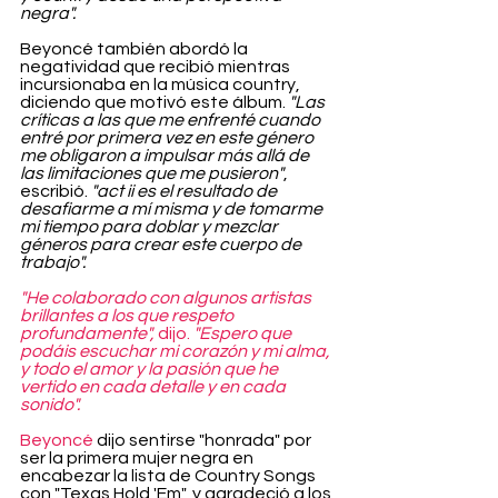
negra".
Beyoncé también abordó la 
negatividad que recibió mientras 
incursionaba en la música country, 
diciendo que motivó este álbum. 
"Las 
críticas a las que me enfrenté cuando 
entré por primera vez en este género 
me obligaron a impulsar más allá de 
las limitaciones que me pusieron"
, 
escribió. 
"act ii es el resultado de 
desafiarme a mí misma y de tomarme 
mi tiempo para doblar y mezclar 
géneros para crear este cuerpo de 
trabajo".
"He colaborado con algunos artistas 
brillantes a los que respeto 
profundamente",
 dijo. 
"Espero que 
podáis escuchar mi corazón y mi alma, 
y todo el amor y la pasión que he 
vertido en cada detalle y en cada 
sonido".
Beyoncé
 dijo sentirse "honrada" por 
ser la primera mujer negra en 
encabezar la lista de Country Songs 
con "Texas Hold 'Em", y agradeció a los 