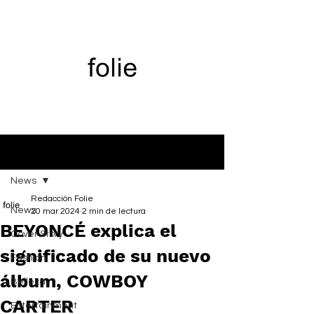
Entrada
News
Redacción Folie
News
20 mar 2024
2 min de lectura
BEYONCÉ explica el
Cover Story
significado de su nuevo
Fashion
álbum, COWBOY
Belleza
CARTER
Entertainment