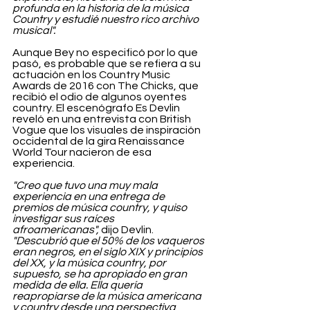
profunda en la historia de la música 
Country y estudié nuestro rico archivo 
musical".
Aunque Bey no especificó por lo que 
pasó, es probable que se refiera a su 
actuación en los Country Music 
Awards de 2016 con The Chicks, que 
recibió el odio de algunos oyentes 
country. El escenógrafo Es Devlin 
reveló en una entrevista con British 
Vogue que los visuales de inspiración 
occidental de la gira Renaissance 
World Tour nacieron de esa 
experiencia.
"Creo que tuvo una muy mala 
experiencia en una entrega de 
premios de música country, y quiso 
investigar sus raíces 
afroamericanas",
 dijo Devlin. 
"Descubrió que el 50% de los vaqueros 
eran negros, en el siglo XIX y principios 
del XX, y la música country, por 
supuesto, se ha apropiado en gran 
medida de ella. Ella quería 
reapropiarse de la música americana 
y country desde una perspectiva 