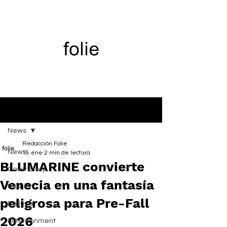
Entrada
News
Redacción Folie
News
15 ene
2 min de lectura
BLUMARINE convierte
Cover Story
Venecia en una fantasía
Fashion
peligrosa para Pre-Fall
Belleza
2026
Entertainment