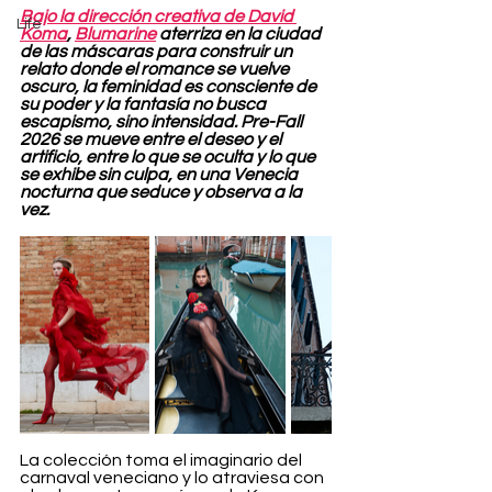
Bajo la dirección creativa de David 
Life
Koma
, 
Blumarine
 aterriza en la ciudad 
de las máscaras para construir un 
relato donde el romance se vuelve 
oscuro, la feminidad es consciente de 
su poder y la fantasía no busca 
escapismo, sino intensidad. Pre-Fall 
2026 se mueve entre el deseo y el 
artificio, entre lo que se oculta y lo que 
se exhibe sin culpa, en una Venecia 
nocturna que seduce y observa a la 
vez.
La colección toma el imaginario del 
carnaval veneciano y lo atraviesa con 