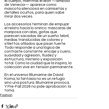
el cuerpo, mientras el león —símbolo 
de Venecia— aparece como 
mascota silenciosa en camisetas y 
detalles ocultos, para quien sabe 
mirar dos veces.
Los accesorios terminan de empujar 
el relato hacia lo onírico: máscaras de 
mariposa con alas, gafas que 
parecen sacadas de un sueño febril, 
medias translúcidas de colores y 
stilettos afilados que pisan fuerte. 
Todo responde a una lógica de 
contraste constante: encaje y cuero, 
suavidad y agresión, fluidez y 
estructura, misterio y exposición 
total. Como la ciudad que la inspira, la 
colección vive en tensión permanente.
En el universo Blumarine de David 
Koma, la fantasía no es un refugio 
sino una postura. Blumarine provoca. 
Y Pre-Fall 2026 no pide aprobación: la 
toma.
Fashion