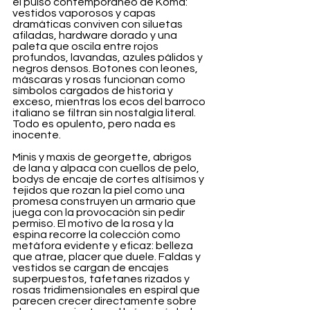
el pulso contemporáneo de Koma: 
vestidos vaporosos y capas 
dramáticas conviven con siluetas 
afiladas, hardware dorado y una 
paleta que oscila entre rojos 
profundos, lavandas, azules pálidos y 
negros densos. Botones con leones, 
máscaras y rosas funcionan como 
símbolos cargados de historia y 
exceso, mientras los ecos del barroco 
italiano se filtran sin nostalgia literal. 
Todo es opulento, pero nada es 
inocente.
Minis y maxis de georgette, abrigos 
de lana y alpaca con cuellos de pelo, 
bodys de encaje de cortes altísimos y 
tejidos que rozan la piel como una 
promesa construyen un armario que 
juega con la provocación sin pedir 
permiso. El motivo de la rosa y la 
espina recorre la colección como 
metáfora evidente y eficaz: belleza 
que atrae, placer que duele. Faldas y 
vestidos se cargan de encajes 
superpuestos, tafetanes rizados y 
rosas tridimensionales en espiral que 
parecen crecer directamente sobre 