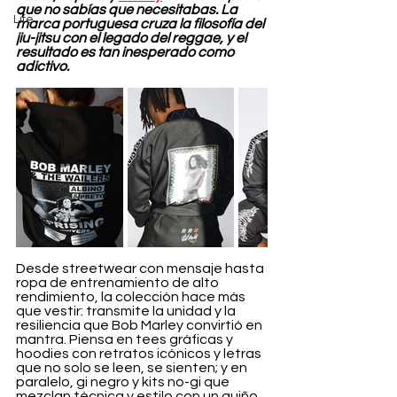
que no sabías que necesitabas. La 
Life
marca portuguesa cruza la filosofía del 
jiu-jitsu con el legado del reggae, y el 
resultado es tan inesperado como 
adictivo.
Desde streetwear con mensaje hasta 
ropa de entrenamiento de alto 
rendimiento, la colección hace más 
que vestir: transmite la unidad y la 
resiliencia que Bob Marley convirtió en 
mantra. Piensa en tees gráficas y 
hoodies con retratos icónicos y letras 
que no solo se leen, se sienten; y en 
paralelo, gi negro y kits no-gi que 
mezclan técnica y estilo con un guiño 