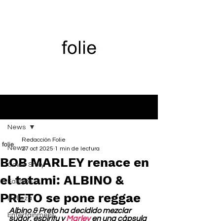
Entrada
News
Redacción Folie
News
27 oct 2025
1 min de lectura
BOB MARLEY renace en
Cover Story
el tatami: ALBINO &
Fashion
PRETO se pone reggae
Belleza
Albino & Preto ha decidido mezclar 
Entertainment
sudor, espíritu y 
Marley
 en una cápsula 