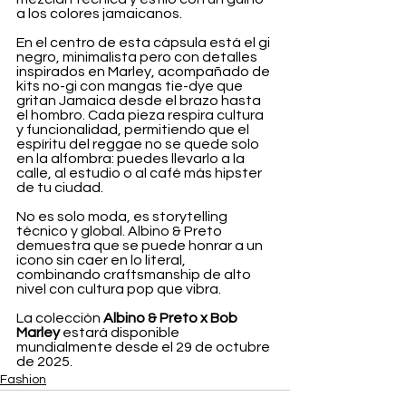
a los colores jamaicanos.
En el centro de esta cápsula está el gi 
negro, minimalista pero con detalles 
inspirados en Marley, acompañado de 
kits no-gi con mangas tie-dye que 
gritan Jamaica desde el brazo hasta 
el hombro. Cada pieza respira cultura 
y funcionalidad, permitiendo que el 
espíritu del reggae no se quede solo 
en la alfombra: puedes llevarlo a la 
calle, al estudio o al café más hipster 
de tu ciudad.
No es solo moda, es storytelling 
técnico y global. Albino & Preto 
demuestra que se puede honrar a un 
icono sin caer en lo literal, 
combinando craftsmanship de alto 
nivel con cultura pop que vibra.
La colección 
Albino & Preto x Bob 
Marley
 estará disponible 
mundialmente desde el 29 de octubre 
de 2025.
Fashion