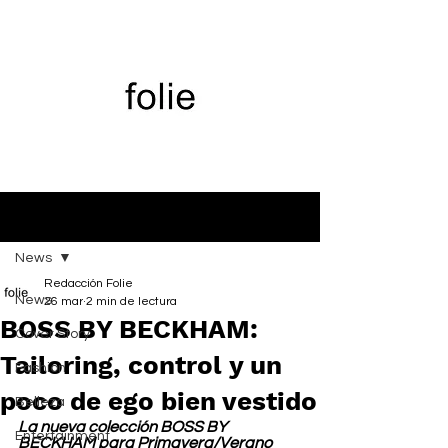
Entrada
News
Redacción Folie
News
26 mar
2 min de lectura
BOSS BY BECKHAM:
Cover Story
Tailoring, control y un
Fashion
poco de ego bien vestido
Belleza
La nueva colección BOSS BY 
Entertainment
BECKHAM para Primavera/Verano 