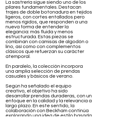
La sastrería sigue siendo uno de los 
pilares fundamentales. Destacan 
trajes de doble botonadura en tejidos 
ligeros, con cortes entallados pero 
menos rígidos, que responden a una 
nueva forma de entender la 
elegancia: más fluida y menos 
estructurada. Estas piezas se 
combinan con camisas de algodón o 
lino, así como con complementos 
clásicos que refuerzan su carácter 
atemporal.
En paralelo, la colección incorpora 
una amplia selección de prendas 
casuales y básicos de verano.
Según ha señalado el equipo 
creativo, el objetivo ha sido 
desarrollar prendas duraderas, con un 
enfoque en la calidad y la relevancia a 
largo plazo. En este sentido, la 
colaboración con Beckham continúa 
explorando una idea de estilo basada 
en la autenticidad y la confianza 
personal, alejándose de tendencias 
pasajeras.