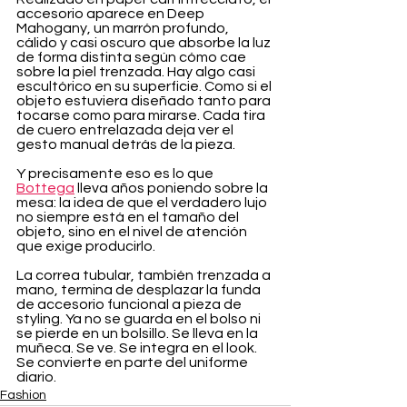
accesorio aparece en Deep 
Mahogany, un marrón profundo, 
cálido y casi oscuro que absorbe la luz 
de forma distinta según cómo cae 
sobre la piel trenzada. Hay algo casi 
escultórico en su superficie. Como si el 
objeto estuviera diseñado tanto para 
tocarse como para mirarse. Cada tira 
de cuero entrelazada deja ver el 
gesto manual detrás de la pieza.
Y precisamente eso es lo que 
Bottega
 lleva años poniendo sobre la 
mesa: la idea de que el verdadero lujo 
no siempre está en el tamaño del 
objeto, sino en el nivel de atención 
que exige producirlo.
La correa tubular, también trenzada a 
mano, termina de desplazar la funda 
de accesorio funcional a pieza de 
styling. Ya no se guarda en el bolso ni 
se pierde en un bolsillo. Se lleva en la 
muñeca. Se ve. Se integra en el look. 
Se convierte en parte del uniforme 
diario.
Fashion