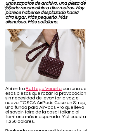
unos zapatos de archivo, una pieza de 
Life
joyería reconocible a diez metros. Hoy 
parece haberse desplazado hacia 
otro lugar. Más pequeño. Más 
silencioso. Más cotidiano.
Ahí entra 
Bottega Veneta
 con una de 
esas piezas que rozan la provocación 
sin necesidad de levantar la voz: el 
nuevo TOSCA AirPods Case on Strap, 
una funda para AirPods Pro que lleva 
el savoir-faire de la casa italiana al 
territorio más inesperado. Y sí: cuesta 
1.250 dólares.
Realizado en paper calf Intrecciato, el 