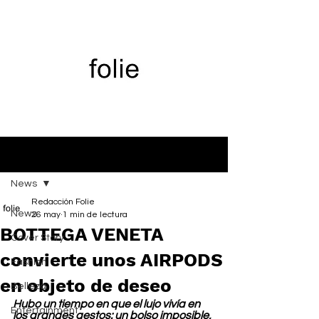
Entrada
News
Redacción Folie
News
26 may
1 min de lectura
BOTTEGA VENETA
Cover Story
convierte unos AIRPODS
Fashion
en objeto de deseo
Belleza
Hubo un tiempo en que el lujo vivía en 
Entertainment
los grandes gestos: un bolso imposible, 