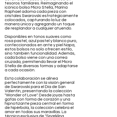
tesoros familiares. Reimaginando el 
icónico bolso Micro Stella, Marina 
Raphael adorna cada pieza con 
cristales Swarovski estratégicamente 
colocados, capturando la luz de 
manera única y agregando un toque 
de resplandor a cualquier atuendo.
Disponibles en tonos suaves como 
rosa pastel, azul pastel y blanco puro, 
confeccionados en ante y piel Napa, 
estos bolsos no solo ofrecen estilo, 
sino también funcionalidad. Además, 
cada bolso viene con una correa 
cruzada, permitiendo llevar el Micro 
Stella de diversas formas y adaptarse 
a cada ocasión.
Esta colaboración se alinea 
perfectamente con la visión general 
de Swarovski para el Día de San 
Valentín, presentando la colección 
"Wonder of Love". Desde joyas hasta 
gafas con forma de corazón y una 
hipnotizante pieza central en forma 
de hipérbola, la colección celebra el 
amor en todas sus maravillas. La 
técnica exclusiva de "Sparkling 