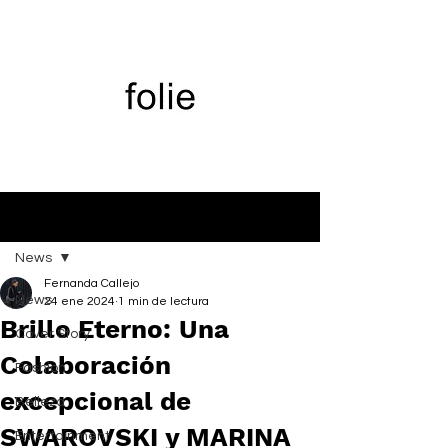
Entrada
News
Fernanda Callejo
News
24 ene 2024
1 min de lectura
Brillo Eterno: Una
Cover Story
Colaboración
Fashion
excepcional de
Belleza
SWAROVSKI y MARINA
Entertainment