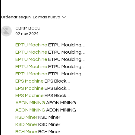
FENG CHEN WANG X2 en
PGLANG d
Ordenar según:
Lo más nuevo
la nueva collab con
LAMAR se h
CONVERSE
CONVERSE
CBKM BOCU
FIKE entra
02 nov 2024
EPTU Machine
 ETPU Moulding…
EPTU Machine
 ETPU Moulding…
EPTU Machine
 ETPU Moulding…
EPTU Machine
 ETPU Moulding…
EPTU Machine
 ETPU Moulding…
EPS Machine
 EPS Block…
EPS Machine
 EPS Block…
EPS Machine
 EPS Block…
AEON MINING
 AEON MINING
AEON MINING
 AEON MINING
KSD Miner
 KSD Miner
KSD Miner
 KSD Miner
BCH Miner
 BCH Miner