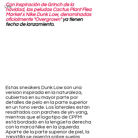
Con inspiración de Grinch de la 
Life
navidad, las peludas Cactus Plant Flea 
Market x Nike Dunk Low, denominadas 
oficialmente "Overgrown"
 ya tienen 
fecha de lanzamiento.
Estas sneakers Dunk Low son una 
versión inspirada en la naturaleza, 
cubiertsa en su mayor parte por 
detalles de pelo en la parte superior 
en un tono verde. Los laterales están 
resaltados con parches de yin-yang, 
mientras que el logotipo de CPFM 
está bordado en la lengüeta derecha 
con la marca Nike en la izquierda. 
Aparte de la parte superior de piel, la 
zapatilla se asienta sobre suelas 