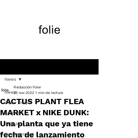
Entrada
News
Redacción Folie
News
25 nov 2022
1 min de lectura
CACTUS PLANT FLEA
Cover Story
MARKET x NIKE DUNK:
Fashion
Una planta que ya tiene
Belleza
fecha de lanzamiento
Entertainment