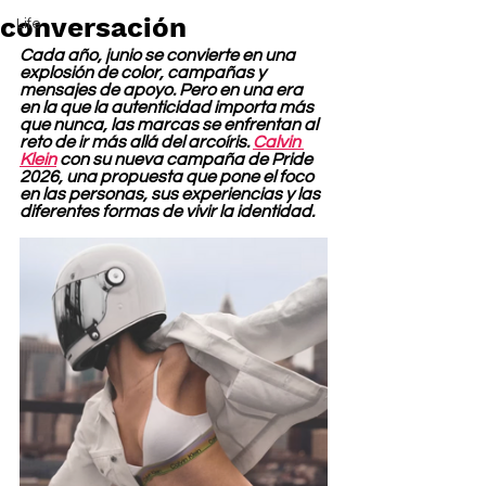
conversación
Life
Cada año, junio se convierte en una 
explosión de color, campañas y 
mensajes de apoyo. Pero en una era 
en la que la autenticidad importa más 
que nunca, las marcas se enfrentan al 
reto de ir más allá del arcoíris. 
Calvin 
Klein
 con su nueva campaña de Pride 
2026, una propuesta que pone el foco 
en las personas, sus experiencias y las 
diferentes formas de vivir la identidad.