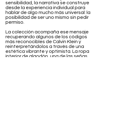
sensibilidad, la narrativa se construye 
desde la experiencia individual para 
hablar de algo mucho más universal: la 
posibilidad de ser uno mismo sin pedir 
permiso.
La colección acompaña ese mensaje 
recuperando algunos de los códigos 
más reconocibles de Calvin Klein y 
reinterpretándolos a través de una 
estética vibrante y optimista. La ropa 
interior de algodón, una de las señas 
de identidad de la marca, incorpora 
nuevas bandas elásticas con 
degradados de color, mientras que 
camisetas gráficas y siluetas denim 
relajadas completan un armario 
pensado para el verano y para la 
autoexpresión.
Sin embargo, más allá de las prendas, 
la propuesta busca reforzar un 
compromiso que la marca mantiene 
desde hace años. Como parte de la 
iniciativa, Calvin Klein continuará 
destinando una parte de los 
beneficios a organizaciones que 
trabajan en apoyo de la comunidad 