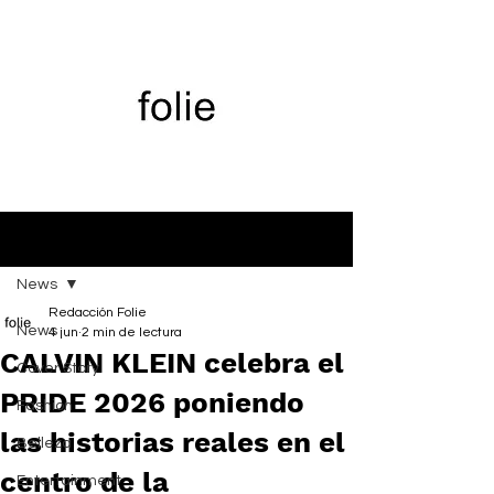
Entrada
News
Redacción Folie
News
4 jun
2 min de lectura
CALVIN KLEIN celebra el
Cover Story
PRIDE 2026 poniendo
Fashion
las historias reales en el
Belleza
centro de la
Entertainment