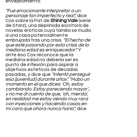
envejecimiento. 
"Fue emocionante interpretar a un 
personaje tan imperfecto y real",
 dice 
Cox sobre la Pat de 
Shining Vale 
(serie 
de Starz), una deprimida escritora de 
novelas eróticas cuya familia se muda 
a una casa potencialmente 
embrujada tras una crisis. 
"El hecho de 
que esté pasando por esta crisis de la 
mediana edad es enriquecedor".
 Y 
ante eso Cox reconoce que la 
mediana edad no debería ser es 
punto de inflexión para aspirar a 
objetivos estéticos de décadas 
pasadas, y dice que 
"intentó perseguir 
esa [juventud] durante años". "Hubo un 
momento en el que dices: 'Oh, estoy 
cambiando. Estoy pareciendo mayor'... 
y no me di cuenta de que, 'oh, mierda', 
en realidad me estoy viendo muy rara 
con inyecciones y haciendo cosas en 
mi cara que ahora nunca haría",
 dice.