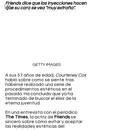
Friends dice que las inyecciones hacen 
Life
que su cara se vea "muy extraña".
GETTY IMAGES
A sus 57 años de edad, 
Courteney Cox
habló sobre como se siente tras 
haberse realizado una serie de 
procedimientos estéticos en el 
pasado. Ha concluido que ya ha 
terminado de buscar el elixir de la 
eterna juventud. 
En una entrevista con el periódico 
The Times
, la actriz de 
Friends
 se 
sinceró sobre cómo evitar y aceptar 
las realidades estéticas del 