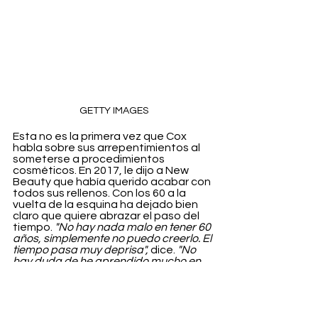
GETTY IMAGES
Esta no es la primera vez que Cox 
habla sobre sus arrepentimientos al 
someterse a procedimientos 
cosméticos. En 2017, le dijo a New 
Beauty que había querido acabar con 
todos sus rellenos. Con los 60 a la 
vuelta de la esquina ha dejado bien 
claro que quiere abrazar el paso del 
tiempo. 
"No hay nada malo en tener 60 
años, simplemente no puedo creerlo. El 
tiempo pasa muy deprisa",
 dice. 
"No 
hay duda de he aprendido mucho en 
mi vida: qué disfrutar, qué intentar 
hacer más y qué dejar ir".
  Say it again 
Courteney… ¡La arruga es bella!
Belleza