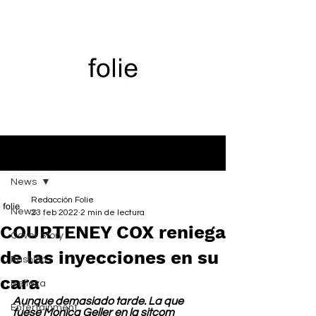
Entrada
News
Redacción Folie
News
23 feb 2022
2 min de lectura
COURTENEY COX reniega
Cover Story
de las inyecciones en su
Fashion
cara
Belleza
Aunque demasiado tarde. La que 
Entertainment
fuese Monica Geller en la sitcom 