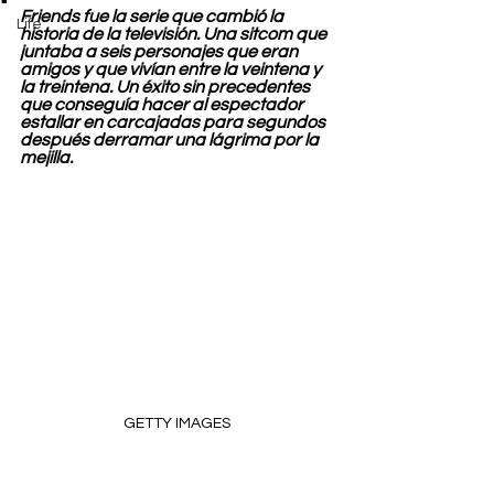
Friends fue la serie que cambió la 
Life
historia de la televisión. Una sitcom que 
juntaba a seis personajes que eran 
amigos y que vivían entre la veintena y 
la treintena. Un éxito sin precedentes 
que conseguía hacer al espectador 
estallar en carcajadas para segundos 
después derramar una lágrima por la 
mejilla. 
GETTY IMAGES