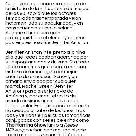
Cualquiera que conozca un poco de 
la historia de la mítica serie de finales 
de los 90, sabrá que los actores 
temporada tras temporada veían 
incrementada su popularidad, y en 
consecuencia su masa salarial. 
Aunque sí hubo una gran 
protagonista en el elenco y en años 
posteriores, esa fue Jennifer Aniston.
Jennifer Aniston interpretó a la niña 
pija que todos acaban adorando por 
su espontaneidad y dulzura. Si a todo 
ello le aunamos que cuenta con una 
historia de amor digna del mejor 
cuento de princesas Disney y un 
armario envidiado por cualquier 
mortal, Rachel Green (Jennifer 
Aniston) pasó a ser la novia de 
América y, por ende, el resto del 
mundo pusimos una alianza en su 
dedo anular. Ese amor por Jennifer no 
ha cesado al cabo de los años. Tras 
idas y venidas en películas románticas 
conjugadas con series de éxito como 
The Morning Show
 junto a 
Reese 
Witherspoon 
han conseguido alzarla 
como una de las reinas del séptimo 