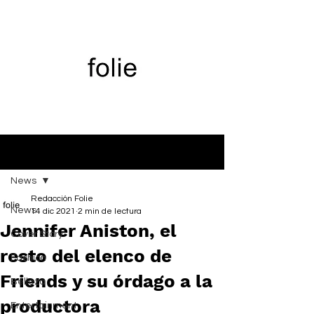
Entrada
News
Redacción Folie
News
14 dic 2021
2 min de lectura
Jennifer Aniston, el
Cover Story
resto del elenco de
Fashion
Friends y su órdago a la
Belleza
productora
Entertainment