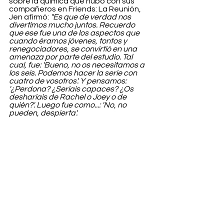
sobre la química que hubo con sus 
compañeros en Friends: La Reunión, 
Jen afirmó: 
"Es que de verdad nos 
divertimos mucho juntos. Recuerdo 
que ese fue una de los aspectos que 
cuando éramos jóvenes, tontos y 
renegociadores, se convirtió en una 
amenaza por parte del estudio. Tal 
cual, fue: 'Bueno, no os necesitamos a 
los seis. Podemos hacer la serie con 
cuatro de vosotros'. Y pensamos: 
'¿Perdona? ¿Seríais capaces? ¿Os 
desharíais de Rachel o Joey o de 
quién?'. Luego fue como...: 'No, no 
pueden, despierta'.