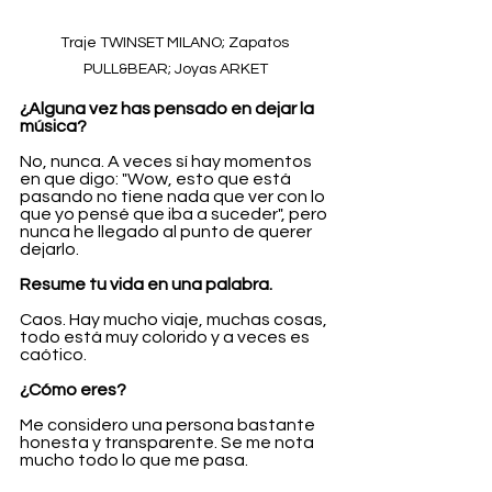
Traje TWINSET MILANO; Zapatos 
PULL&BEAR; Joyas ARKET
¿Alguna vez has pensado en dejar la 
música?
No, nunca. A veces sí hay momentos 
en que digo: "Wow, esto que está 
pasando no tiene nada que ver con lo 
que yo pensé que iba a suceder", pero 
nunca he llegado al punto de querer 
dejarlo.
Resume tu vida en una palabra.
Caos. Hay mucho viaje, muchas cosas, 
todo está muy colorido y a veces es 
caótico.
¿Cómo eres?
Me considero una persona bastante 
honesta y transparente. Se me nota 
mucho todo lo que me pasa.