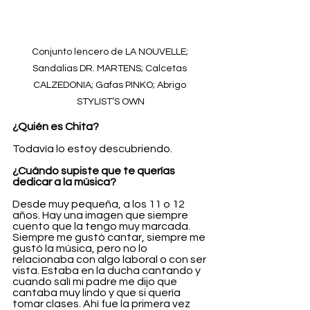
Conjunto lencero de LA NOUVELLE; 
Sandalias DR. MARTENS; Calcetas 
CALZEDONIA; Gafas PINKO; Abrigo 
STYLIST’S OWN
¿Quién es Chita?
Todavía lo estoy descubriendo.
¿Cuándo supiste que te querías 
dedicar a la música?
Desde muy pequeña, a los 11 o 12 
años. Hay una imagen que siempre 
cuento que la tengo muy marcada. 
Siempre me gustó cantar, siempre me 
gustó la música, pero no lo 
relacionaba con algo laboral o con ser 
vista. Estaba en la ducha cantando y 
cuando salí mi padre me dijo que 
cantaba muy lindo y que si quería 
tomar clases. Ahí fue la primera vez 