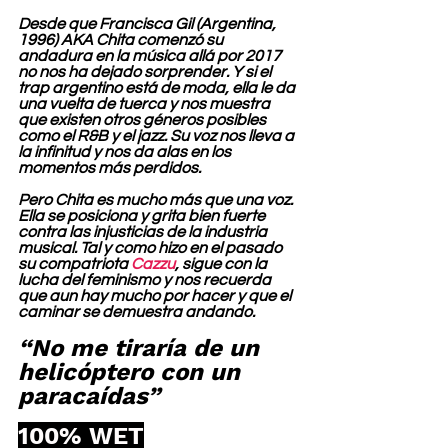
Desde que Francisca Gil (Argentina, 
1996) AKA Chita comenzó su 
andadura en la música allá por 2017 
no nos ha dejado sorprender. Y si el 
trap argentino está de moda, ella le da 
una vuelta de tuerca y nos muestra 
que existen otros géneros posibles 
como el R&B y el jazz. Su voz nos lleva a 
la infinitud y nos da alas en los 
momentos más perdidos.
Pero Chita es mucho más que una voz. 
Ella se posiciona y grita bien fuerte 
contra las injusticias de la industria 
musical. Tal y como hizo en el pasado 
su compatriota 
Cazzu
, sigue con la 
lucha del feminismo y nos recuerda 
que aun hay mucho por hacer y que el 
caminar se demuestra andando.
“No me tiraría de un 
helicóptero con un 
paracaídas”
100% WET