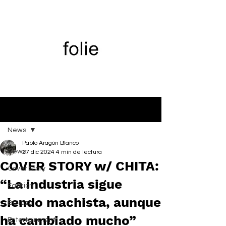
Entrada
News
Pablo Aragón Blanco
News
27 dic 2024
4 min de lectura
COVER STORY w/ CHITA:
Cover Story
“La industria sigue
Fashion
siendo machista, aunque
Belleza
ha cambiado mucho”
Entertainment