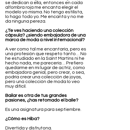
se dedican a ella, entonces en cada 
alfombra roja me encanta elegir el 
modelo yo misma. No tengo estilista, 
lo hago todo yo. Me encanta y no me 
da ninguna pereza.
¿Te ves haciendo una colección 
cápsula? ¿siendo embajadora de una 
marca de moda a nivel internacional?
A ver como tal me encantaría, pero es 
una profesión que respeto tanto… No 
he estudiado en la Saint Martins ni he 
hecho nada, me parecería… Prefiero 
quedarme en mi lugar de actriz, como 
embajadora genial, pero crear, o sea, 
podría crear una colección de joyas, 
pero una colección de moda lo veo 
muy difícil.
Bailar es otra de tus grandes 
pasiones, ¿has retomado el baile?
Es una asignatura para septiembre.
¿Cómo es Hiba?
Divertida y disfrutona.