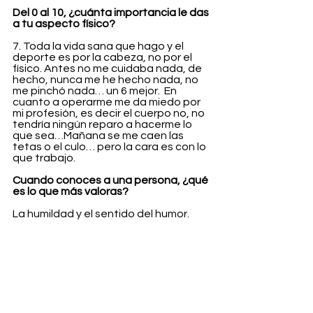
Del 0 al 10, ¿cuánta importancia le das 
a tu aspecto físico?
7. Toda la vida sana que hago y el 
deporte es por la cabeza, no por el 
físico. Antes no me cuidaba nada, de 
hecho, nunca me he hecho nada, no 
me pinchó nada… un 6 mejor.  En 
cuanto a operarme me da miedo por 
mi profesión, es decir el cuerpo no, no 
tendría ningún reparo a hacerme lo 
que sea…Mañana se me caen las 
tetas o el culo… pero la cara es con lo 
que trabajo.
Cuando conoces a una persona, ¿qué 
es lo que más valoras?
La humildad y el sentido del humor.