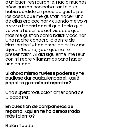
a un buen restaurante. Hacía muchos 
años que no cocinaba tanto que 
había perdido un poco de gusto por 
las cosas que me gustan hacer, una 
de ellas era cocinar y cuando me volví 
a vivir a Madrid decidí que tenía que 
volver a hacer las actividades que 
más me gustan como bailar y cocinar. 
Una noche conocí a la gente de 
Masterchef y hablamos de esto y me 
dijeron ‘bueno, ¿por qué no te 
presentas?’. Al día siguiente, me reuní 
con mi repre y llamamos para hacer 
una prueba.
Si ahora mismo tuviese poderes y te 
pudiese dar cualquier papel, ¿qué 
papel te gustaría interpretar?
Una superproducción americana de 
Cleopatra.
En cuestión de compañeros de 
reparto, ¿quién te ha demostrado 
más talento?
Belén Rueda.