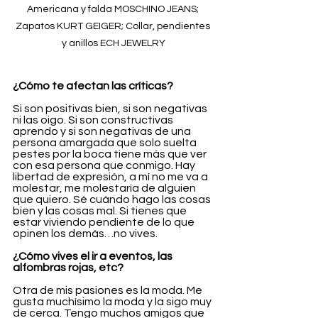
Americana y falda MOSCHINO JEANS; 
Zapatos KURT GEIGER; Collar, pendientes 
y anillos ECH JEWELRY
¿Cómo te afectan las críticas?
Si son positivas bien, si son negativas 
ni las oigo. Si son constructivas 
aprendo y si son negativas de una 
persona amargada que solo suelta 
pestes por la boca tiene más que ver 
con esa persona que conmigo. Hay 
libertad de expresión, a mí no me va a 
molestar, me molestaría de alguien 
que quiero. Sé cuándo hago las cosas 
bien y las cosas mal. Si tienes que 
estar viviendo pendiente de lo que 
opinen los demás…no vives.
¿Cómo vives el ir a eventos, las 
alfombras rojas, etc?
Otra de mis pasiones es la moda. Me 
gusta muchísimo la moda y la sigo muy 
de cerca. Tengo muchos amigos que 