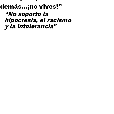
demás…¡no vives!”
Life
“No soporto la 
hipocresía, el racismo 
y la intolerancia”