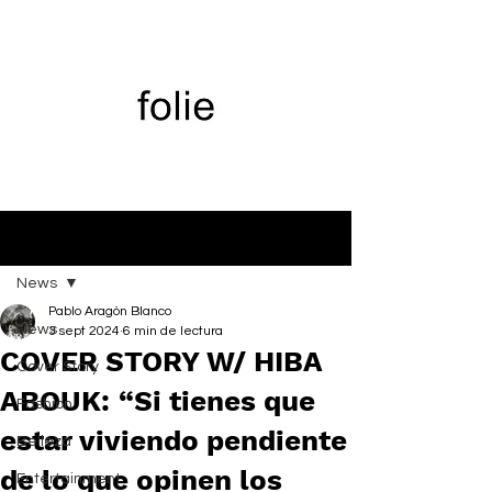
Entrada
News
Pablo Aragón Blanco
News
3 sept 2024
6 min de lectura
COVER STORY W/ HIBA
Cover Story
ABOUK: “Si tienes que
Fashion
estar viviendo pendiente
Belleza
de lo que opinen los
Entertainment