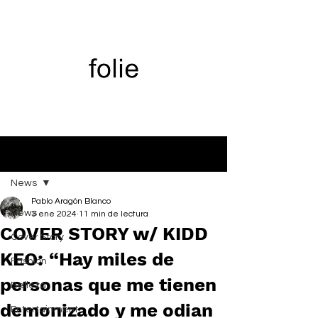
Entrada
News
Pablo Aragón Blanco
News
3 ene 2024
11 min de lectura
COVER STORY w/ KIDD
Cover Story
KEO: “Hay miles de
Fashion
personas que me tienen
Belleza
demonizado y me odian
Entertainment