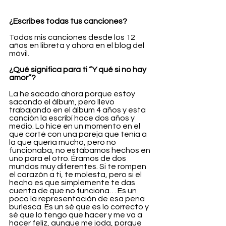
¿Escribes todas tus canciones?
Todas mis canciones desde los 12 
años en libreta y ahora en el blog del 
móvil.
¿Qué significa para ti “Y qué si no hay 
amor”?
La he sacado ahora porque estoy 
sacando el álbum, pero llevo 
trabajando en el álbum 4 años y esta 
canción la escribí hace dos años y 
medio. Lo hice en un momento en el 
que corté con una pareja que tenía a 
la que quería mucho, pero no 
funcionaba, no estábamos hechos en 
uno para el otro. Éramos de dos 
mundos muy diferentes. Si te rompen 
el corazón a ti, te molesta, pero si el 
hecho es que simplemente te das 
cuenta de que no funciona… Es un 
poco la representación de esa pena 
burlesca. Es un sé que es lo correcto y 
sé que lo tengo que hacer y me va a 
hacer feliz, aunque me joda, porque 