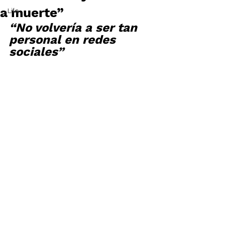
a muerte”
Life
“No volvería a ser tan 
personal en redes 
sociales”