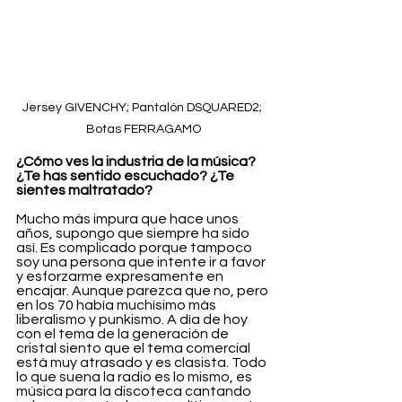
Jersey GIVENCHY; Pantalón DSQUARED2; 
Botas FERRAGAMO
¿Cómo ves la industria de la música? 
¿Te has sentido escuchado? ¿Te 
sientes maltratado?
Mucho más impura que hace unos 
años, supongo que siempre ha sido 
así. Es complicado porque tampoco 
soy una persona que intente ir a favor 
y esforzarme expresamente en 
encajar. Aunque parezca que no, pero 
en los 70 había muchísimo más 
liberalismo y punkismo. A día de hoy 
con el tema de la generación de 
cristal siento que el tema comercial 
está muy atrasado y es clasista. Todo 
lo que suena la radio es lo mismo, es 
música para la discoteca cantando 