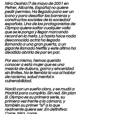
Nira Osahia (7 de mayo de 2001 en 
Petrer, Alicante, España) no quiere 
pedir permiso. Ha llegado para ser un 
icono y para desafiar las barreras y 
constructos sociales de la sociedad 
española. Una de las protagonistas de 
Olympo quiere saltar cualquier valla 
que se le ponga y llegar marcando 
record en la meta. La hasta hace nada 
desconocida actriz ha llegado 
llamando a una gran puerta, a un 
gigante llamado Netflix y este último ha 
decidido abrirla de par en par.
Por eso mismo, hemos querido 
conocer a esta mujer que es una 
mezcla de dulzura, garra y sinceridad 
sin límites. No le tiembla la voz al hablar 
de racismo, salud mental o 
vulnerabilidad.
Nació con un sueño claro, y se mudó a 
Madrid para cumplirlo. Sin red. Sin plan 
B. Olympo es su primera serie, su 
primera vez frente a la cámara, y 
también su primer “sí” a lo que 
realmente quiere ser. En definitiva: 
Corre, Nira, corre.