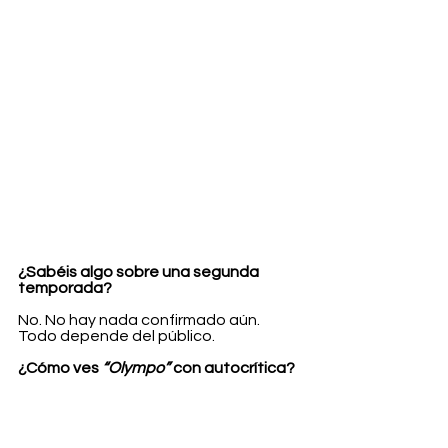
¿Sabéis algo sobre una segunda 
temporada?
No. No hay nada confirmado aún. 
Todo depende del público.
¿Cómo ves 
“Olympo”
 con autocrítica?
Es difícil ser objetiva porque estoy 
enamorada del proyecto. Pero 
sinceramente, creo que ha quedado 
muy bien. No es un producto vacío. Le 