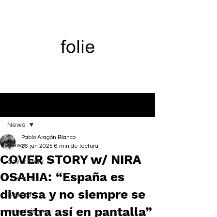
Entrada
News
Pablo Aragón Blanco
News
26 jun 2025
6 min de lectura
COVER STORY w/ NIRA
Cover Story
OSAHIA: “España es
Fashion
diversa y no siempre se
Belleza
muestra así en pantalla”
Entertainment