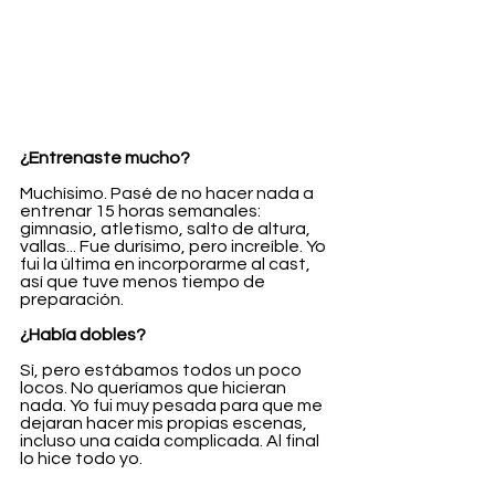
¿Entrenaste mucho?
Muchísimo. Pasé de no hacer nada a 
entrenar 15 horas semanales: 
gimnasio, atletismo, salto de altura, 
vallas... Fue durísimo, pero increíble. Yo 
fui la última en incorporarme al cast, 
así que tuve menos tiempo de 
preparación.
¿Había dobles?
Sí, pero estábamos todos un poco 
locos. No queríamos que hicieran 
nada. Yo fui muy pesada para que me 
dejaran hacer mis propias escenas, 
incluso una caída complicada. Al final 
lo hice todo yo.