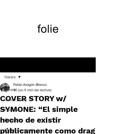
Entrada
News
Pablo Aragón Blanco
News
30 jun
5 min de lectura
COVER STORY w/
Cover Story
SYMONE: “El simple
Fashion
hecho de existir
Belleza
públicamente como drag
Entertainment