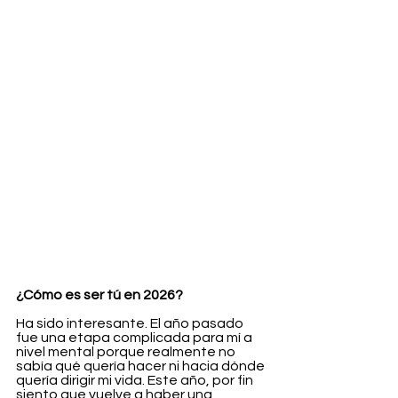
¿Cómo es ser tú en 2026?
Ha sido interesante. El año pasado 
fue una etapa complicada para mí a 
nivel mental porque realmente no 
sabía qué quería hacer ni hacia dónde 
quería dirigir mi vida. Este año, por fin 
siento que vuelve a haber una 