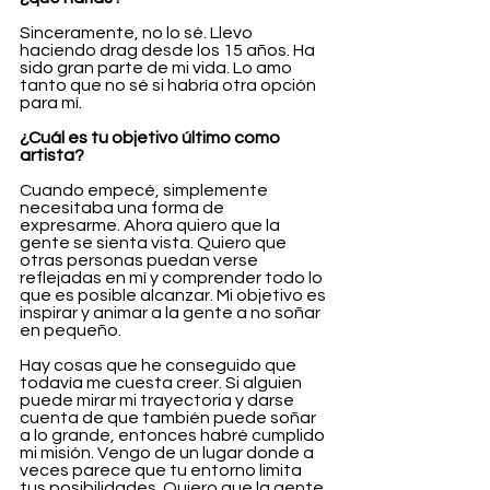
Sinceramente, no lo sé. Llevo 
haciendo drag desde los 15 años. Ha 
sido gran parte de mi vida. Lo amo 
tanto que no sé si habría otra opción 
para mí.
¿Cuál es tu objetivo último como 
artista?
Cuando empecé, simplemente 
necesitaba una forma de 
expresarme. Ahora quiero que la 
gente se sienta vista. Quiero que 
otras personas puedan verse 
reflejadas en mí y comprender todo lo 
que es posible alcanzar. Mi objetivo es 
inspirar y animar a la gente a no soñar 
en pequeño.
Hay cosas que he conseguido que 
todavía me cuesta creer. Si alguien 
puede mirar mi trayectoria y darse 
cuenta de que también puede soñar 
a lo grande, entonces habré cumplido 
mi misión. Vengo de un lugar donde a 
veces parece que tu entorno limita 
tus posibilidades. Quiero que la gente 