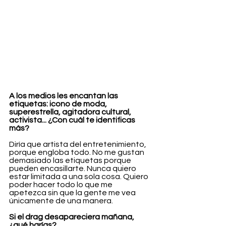
A los medios les encantan las 
etiquetas: icono de moda, 
superestrella, agitadora cultural, 
activista... ¿Con cuál te identificas 
más?
Diría que artista del entretenimiento, 
porque engloba todo. No me gustan 
demasiado las etiquetas porque 
pueden encasillarte. Nunca quiero 
estar limitada a una sola cosa. Quiero 
poder hacer todo lo que me 
apetezca sin que la gente me vea 
únicamente de una manera.
Si el drag desapareciera mañana, 
¿qué harías?