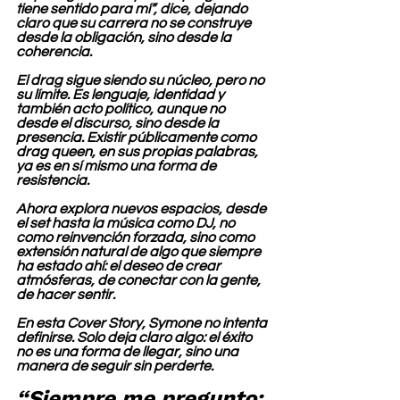
tiene sentido para mí”, dice, dejando 
claro que su carrera no se construye 
desde la obligación, sino desde la 
coherencia.
El drag sigue siendo su núcleo, pero no 
su límite. Es lenguaje, identidad y 
también acto político, aunque no 
desde el discurso, sino desde la 
presencia. Existir públicamente como 
drag queen, en sus propias palabras, 
ya es en sí mismo una forma de 
resistencia.
Ahora explora nuevos espacios, desde 
el set hasta la música como DJ, no 
como reinvención forzada, sino como 
extensión natural de algo que siempre 
ha estado ahí: el deseo de crear 
atmósferas, de conectar con la gente, 
de hacer sentir.
En esta Cover Story, Symone no intenta 
definirse. Solo deja claro algo: el éxito 
no es una forma de llegar, sino una 
manera de seguir sin perderte.
“Siempre me pregunto: 