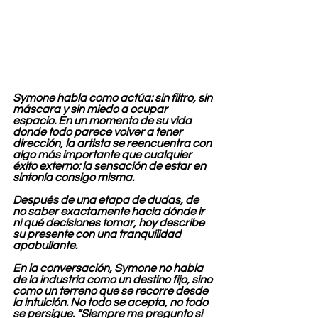
Symone habla como actúa: sin filtro, sin 
máscara y sin miedo a ocupar 
espacio. En un momento de su vida 
donde todo parece volver a tener 
dirección, la artista se reencuentra con 
algo más importante que cualquier 
éxito externo: la sensación de estar en 
sintonía consigo misma.
Después de una etapa de dudas, de 
no saber exactamente hacia dónde ir 
ni qué decisiones tomar, hoy describe 
su presente con una tranquilidad 
apabullante.
En la conversación, Symone no habla 
de la industria como un destino fijo, sino 
como un terreno que se recorre desde 
la intuición. No todo se acepta, no todo 
se persigue. “Siempre me pregunto si 