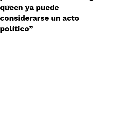
queen ya puede
Life
considerarse un acto
político”