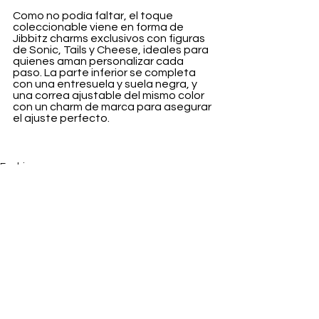
Como no podía faltar, el toque 
coleccionable viene en forma de 
Jibbitz charms exclusivos con figuras 
de Sonic, Tails y Cheese, ideales para 
quienes aman personalizar cada 
paso. La parte inferior se completa 
con una entresuela y suela negra, y 
una correa ajustable del mismo color 
con un charm de marca para asegurar 
el ajuste perfecto.
Fashion
Ver todo
Entradas recientes