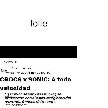
Entrada
News
Redacción Folie
News
22 may 2025
1 min de lectura
CROCS x SONIC: A toda
Cover Story
velocidad
Fashion
La icónica silueta Classic Clog se 
Belleza
transforma con el estilo vertiginoso del 
erizo más famoso del mundo.
Entertainment