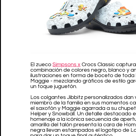
El zueco 
Simpsons x
 Crocs Classic captura
combinación de colores negro, blanco y am
ilustraciones en forma de boceto de toda l
Maggie - mezclando gráficos de estilo gar
un toque juguetón.
Los colgantes Jibbitz personalizados dan
miembro de la familia en sus momentos car
el saxofón y Maggie agarrada a su chupete
Helper y Snowball. Un detalle destacado es 
homenaje a la icónica secuencia de apertura
amarilla del talón presenta la cara de Home
negra llevan estampados el logotipo de Lo
para dar un toque final auténtico.