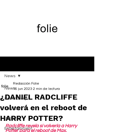
Entrada
News
Redacción Folie
News
16 jun 2023
2 min de lectura
¿DANIEL RADCLIFFE
Cover Story
volverá en el reboot de
Fashion
HARRY POTTER?
Belleza
Radcliffe revela si volvería a Harry 
Entertainment
Potter para el reboot de Max.