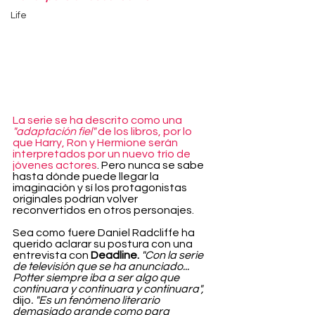
Life
La serie se ha descrito como una 
"adaptación fiel"
 de los libros, por lo 
que Harry, Ron y Hermione serán 
interpretados por un nuevo trío de 
jóvenes actores
. Pero nunca se sabe 
hasta dónde puede llegar la 
imaginación y sí los protagonistas 
originales podrían volver 
reconvertidos en otros personajes.
Sea como fuere Daniel Radcliffe ha 
querido aclarar su postura con una 
entrevista con 
Deadline.
"Con la serie 
de televisión que se ha anunciado... 
Potter siempre iba a ser algo que 
continuara y continuara y continuara",
dijo
. "Es un fenómeno literario 
demasiado grande como para 