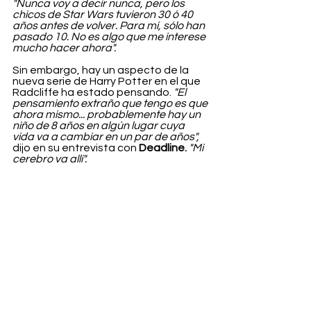
"Nunca voy a decir nunca, pero los 
chicos de Star Wars tuvieron 30 ó 40 
años antes de volver. Para mí, sólo han 
pasado 10. No es algo que me interese 
mucho hacer ahora".
Sin embargo, hay un aspecto de la 
nueva serie de Harry Potter en el que 
Radcliffe ha estado pensando. 
"El 
pensamiento extraño que tengo es que 
ahora mismo... probablemente hay un 
niño de 8 años en algún lugar cuya 
vida va a cambiar en un par de años",
dijo en su entrevista con 
Deadline. 
"Mi 
cerebro va allí".
Entertainment
Ver todo
Entradas recientes