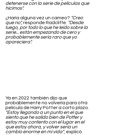
detenerse con la serie de películas que 
hicimos". 
¿Haría alguna vez un cameo? 
"Creo 
que no",
 responde Radcliffe. 
"Desde 
luego, por todo lo que he leído sobre la 
serie... están empezando de cero y 
probablemente sería raro que yo 
apareciera".
Ya en 2022 también dijo que 
probablemente no volvería para otra 
película de Harry Potter a corto plazo. 
"Estoy llegando a un punto en el que 
siento que he salido bien de Potter y 
estoy muy contento con el lugar en el 
que estoy ahora, y volver sería un 
cambio enorme en mi vida"
, explicó. 