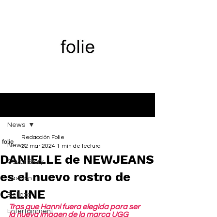
Entrada
News
Redacción Folie
News
22 mar 2024
1 min de lectura
DANIELLE de NEWJEANS
Cover Story
es el nuevo rostro de
Fashion
CELINE
Belleza
Tras que Hanni fuera elegida para ser 
Entertainment
la nueva imagen de la marca UGG 