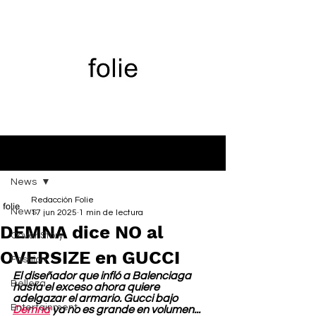
Entrada
News
Redacción Folie
News
17 jun 2025
1 min de lectura
DEMNA dice NO al
Cover Story
OVERSIZE en GUCCI
Fashion
El diseñador que infló a Balenciaga 
Belleza
hasta el exceso ahora quiere 
adelgazar el armario. Gucci bajo 
Entertainment
Demna
 ya no es grande en volumen... 