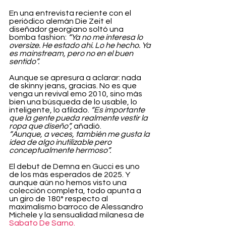
En una entrevista reciente con el 
periódico alemán Die Zeit el 
diseñador georgiano soltó una 
bomba fashion: 
“Ya no me interesa lo 
oversize. He estado ahí. Lo he hecho. Ya 
es mainstream, pero no en el buen 
sentido”.
Aunque se apresura a aclarar: nada 
de skinny jeans, gracias. No es que 
venga un revival emo 2010, sino más 
bien una búsqueda de lo usable, lo 
inteligente, lo afilado. 
“Es importante 
que la gente pueda realmente vestir la 
ropa que diseño”,
 añadió.
“Aunque, a veces, también me gusta la 
idea de algo inutilizable pero 
conceptualmente hermoso”.
El debut de Demna en Gucci es uno 
de los más esperados de 2025. Y 
aunque aún no hemos visto una 
colección completa, todo apunta a 
un giro de 180° respecto al 
maximalismo barroco de Alessandro 
Michele y la sensualidad milanesa de 
Sabato De Sarno.