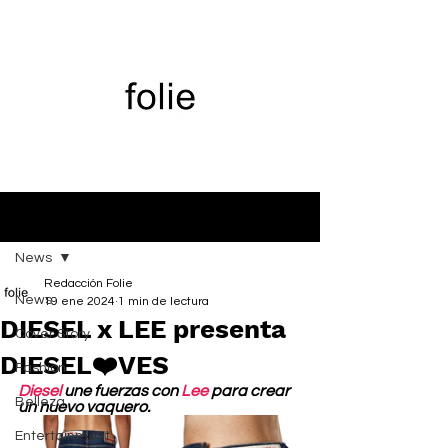
Entrada
News
Redacción Folie
News
19 ene 2024
1 min de lectura
DIESEL x LEE presenta
Cover Story
DIESEL❤️VES
Fashion
Diesel
 une fuerzas con
 Lee
 para crear 
Belleza
un nuevo vaquero.
Entertainment