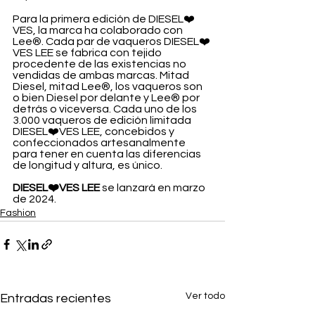
Para la primera edición de DIESEL❤️
VES, la marca ha colaborado con 
Lee®. Cada par de vaqueros DIESEL❤️
VES LEE se fabrica con tejido 
procedente de las existencias no 
vendidas de ambas marcas. Mitad 
Diesel, mitad Lee®, los vaqueros son 
o bien Diesel por delante y Lee® por 
detrás o viceversa. Cada uno de los 
3.000 vaqueros de edición limitada 
DIESEL❤️VES LEE, concebidos y 
confeccionados artesanalmente 
para tener en cuenta las diferencias 
de longitud y altura, es único.
DIESEL❤️VES LEE
 se lanzará en marzo 
de 2024.
Fashion
Ver todo
Entradas recientes