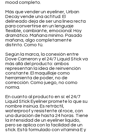
mood completo.
Más que vender un eyeliner, Urban 
Decay vende una actitud. El 
delineado deja de ser una línea recta 
para convertirse en un lenguaje 
flexible, cambiante, emocional. Hoy 
dramático. Mañana mínimo. Pasado 
mañana, algo completamente 
distinto. Como tú.
Según la marca, la conexión entre 
Dove Cameron y el 24/7 Liquid Stick va 
más allá del producto: ambos 
representan la idea de reinvención 
constante. El maquillaje como 
herramienta de poder, no de 
corrección. Como juego, no como 
norma.
En cuanto al producto en sí: el 24/7 
Liquid Stick Eyeliner promete lo que su 
nombre insinúa. Es retráctil, 
waterproof y resistente al roce, con 
una duración de hasta 24 horas. Tiene 
la intensidad de un eyeliner líquido, 
pero se aplica con la facilidad de un 
stick. Está formulado con vitamina E y 