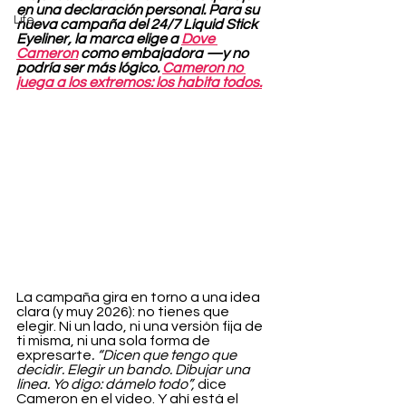
en una declaración personal. Para su 
Life
nueva campaña del 24/7 Liquid Stick 
Eyeliner, la marca elige a 
Dove 
Cameron
 como embajadora —y no 
podría ser más lógico. 
Cameron no 
juega a los extremos: los habita todos.
La campaña gira en torno a una idea 
clara (y muy 2026): no tienes que 
elegir. Ni un lado, ni una versión fija de 
ti misma, ni una sola forma de 
expresarte
. “Dicen que tengo que 
decidir. Elegir un bando. Dibujar una 
línea. Yo digo: dámelo todo”,
 dice 
Cameron en el vídeo. Y ahí está el 