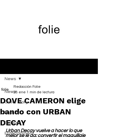
Entrada
News
Redacción Folie
News
28 ene
1 min de lectura
DOVE CAMERON elige
Cover Story
bando con URBAN
Fashion
DECAY
Belleza
Urban Decay vuelve a hacer lo que 
Entertainment
mejor se le da: convertir el maquillaje 