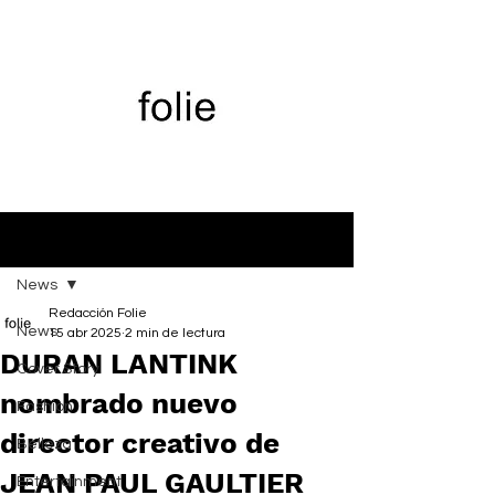
Entrada
News
Redacción Folie
News
15 abr 2025
2 min de lectura
DURAN LANTINK
Cover Story
nombrado nuevo
Fashion
director creativo de
Belleza
JEAN PAUL GAULTIER
Entertainment