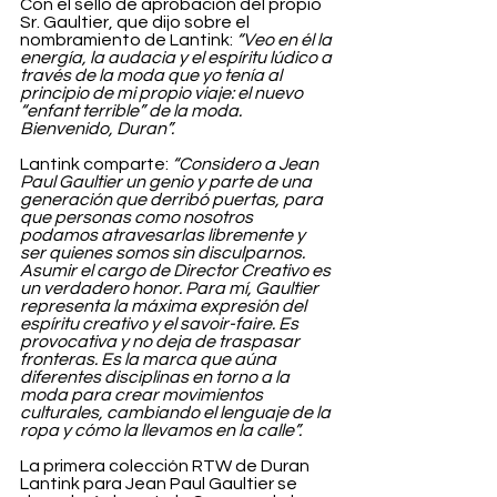
Con el sello de aprobación del propio 
Sr. Gaultier, que dijo sobre el 
nombramiento de Lantink: 
“Veo en él la 
energía, la audacia y el espíritu lúdico a 
través de la moda que yo tenía al 
principio de mi propio viaje: el nuevo 
“enfant terrible” de la moda. 
Bienvenido, Duran”.
Lantink comparte: 
“Considero a Jean 
Paul Gaultier un genio y parte de una 
generación que derribó puertas, para 
que personas como nosotros 
podamos atravesarlas libremente y 
ser quienes somos sin disculparnos. 
Asumir el cargo de Director Creativo es 
un verdadero honor. Para mí, Gaultier 
representa la máxima expresión del 
espíritu creativo y el savoir-faire. Es 
provocativa y no deja de traspasar 
fronteras. Es la marca que aúna 
diferentes disciplinas en torno a la 
moda para crear movimientos 
culturales, cambiando el lenguaje de la 
ropa y cómo la llevamos en la calle”.
La primera colección RTW de Duran 
Lantink para Jean Paul Gaultier se 