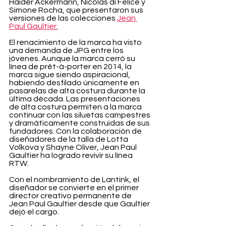
Haider Ackermann, Nicolas di Felice y 
Simone Rocha, que presentaron sus 
versiones de las colecciones 
Jean 
Paul Gaultier.
El renacimiento de la marca ha visto 
una demanda de JPG entre los 
jóvenes. Aunque la marca cerró su 
línea de prêt-à-porter en 2014, la 
marca sigue siendo aspiracional, 
habiendo desfilado únicamente en 
pasarelas de alta costura durante la 
última década. Las presentaciones 
de alta costura permiten a la marca 
continuar con las siluetas campestres 
y dramáticamente construidas de sus 
fundadores. Con la colaboración de 
diseñadores de la talla de Lotta 
Volkova y Shayne Oliver, Jean Paul 
Gaultier ha logrado revivir su línea 
RTW.
Con el nombramiento de Lantink, el 
diseñador se convierte en el primer 
director creativo permanente de 
Jean Paul Gaultier desde que Gaultier 
dejó el cargo.