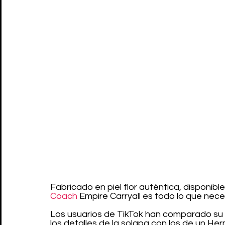
Fabricado en piel flor auténtica, disponibl
Coach
 Empire Carryall es todo lo que nec
Los usuarios de TikTok han comparado su 
los detalles de la solapa con los de un Her