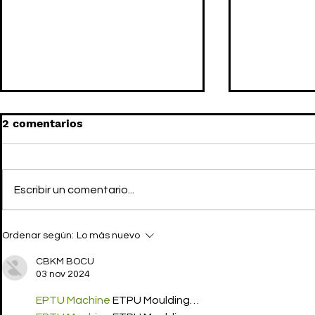
2 comentarios
Escribir un comentario...
COACH da la bienvenida a
COACH x L
Ordenar según:
Lo más nuevo
JAYSON TATUM como
Vuelve el 
nuevo embajador
CBKM BOCU
03 nov 2024
EPTU Machine
 ETPU Moulding…