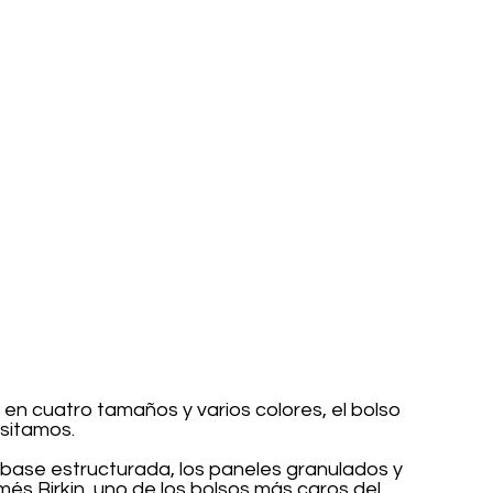
e en cuatro tamaños y varios colores, el bolso 
esitamos.
base estructurada, los paneles granulados y 
més Birkin, uno de los bolsos más caros del 