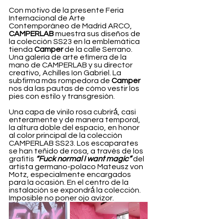
Con motivo de la presente Feria 
Internacional de Arte 
Contemporáneo de Madrid ARCO, 
CAMPERLAB
 muestra sus diseños de 
la colección SS23 en la emblemática 
tienda 
Camper 
de la calle Serrano. 
Una galería de arte efímera de la 
mano de CAMPERLAB y su director 
creativo, Achilles Ion Gabriel. La 
subfirma más rompedora de 
Camper
nos da las pautas de cómo vestir los 
pies con estilo y transgresión.
Una capa de vinilo rosa cubrirá́, casi 
enteramente y de manera temporal, 
la altura doble del espacio, en honor 
al color principal de la colección 
CAMPERLAB SS23. Los escaparates 
se han teñido de rosa, a través de los 
grafitis 
“Fuck normal I want magic”
 del 
artista germano-polaco Mateusz von 
Motz, especialmente encargados 
para la ocasión. En el centro de la 
instalación se expondrá́ la colección. 
Imposible no poner ojo avizor.