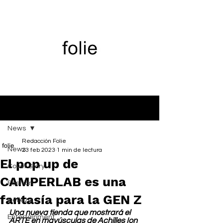
Entrada
News
Redacción Folie
News
23 feb 2023
1 min de lectura
El pop up de
Cover Story
CAMPERLAB es una
Fashion
fantasía para la GEN Z
Belleza
Una nueva tienda que mostrará el 
Entertainment
ARTE en mayúsculas de Achilles Ion 