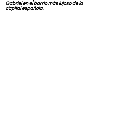
Gabriel en el barrio más lujoso de la 
Life
capital española.