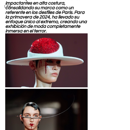
impactantes en alta costura, 
Life
consolidando su marca como un 
referente en los desfiles de París. Para 
la primavera de 2024, ha llevado su 
enfoque único al extremo, creando una 
exhibición de moda completamente 
inmersa en el terror.