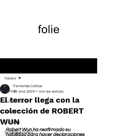
Entrada
News
Fernanda Callejo
News
26 ene 2024
1 min de lectura
El terror llega con la
Cover Story
colección de ROBERT
Fashion
WUN
Belleza
Robert Wun ha reafirmado su 
Entertainment
habilidad para hacer declaraciones 