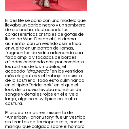
El desfile se abrió con una modelo que 
llevaba un abrigo negro y un sombrero 
de ala ancha, destacando los 
característicos cristales de gotas de 
lluvia de Wun. Desde ahí, el drama 
aumentó, con un vestido asimétrico 
envuelto en un patrón de llamas, 
fragmentos de vidrio adornando una 
falda amplia y tocados de bordes 
afilados cubriendo casi por completo 
los rostros de las modelos, el 
acabado 
“drapeado”
 en los vestidos 
más elegantes y el trabajo exquisito 
de la sastrería, todo esto culminando 
en el típico “bride look” en el que el 
look de la novia llevaba manchas de 
sangre y detalles rojos en el el velo 
largo, algo no muy típico en la alta 
costura.
El aspecto más reminiscente de 
"American Horror Story" fue un vestido 
sin tirantes de terciopelo rojo, con un 
maniquí que colgaba sobre el hombro 