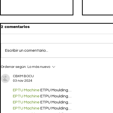
2 comentarios
Escribir un comentario...
E.L.F. COSMETICS lanza
E.L.F. COS
Ordenar según:
Lo más nuevo
"GAME UP COLLECTION"
la comuni
CBKM BOCU
03 nov 2024
EPTU Machine
 ETPU Moulding…
EPTU Machine
 ETPU Moulding…
EPTU Machine
 ETPU Moulding…
EPTU Machine
 ETPU Moulding…