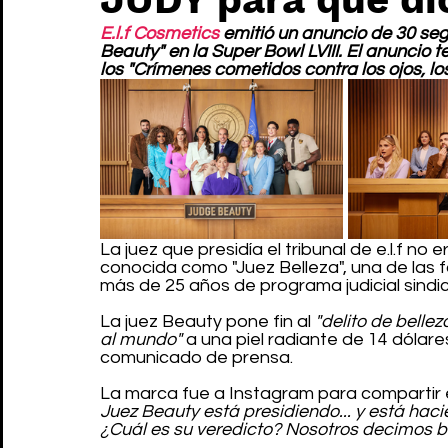
E.l.f Cosmetics
 emitió un anuncio de 30 seg
Beauty" en la Super Bowl LVIII. El anuncio 
los "Crímenes cometidos contra los ojos, los 
La juez que presidía el tribunal de e.l.f no 
conocida como "Juez Belleza", una de las f
más de 25 años de programa judicial sindi
La juez Beauty pone fin al 
"delito de bell
al mundo"
 a una piel radiante de 14 dólare
comunicado de prensa.
La marca fue a Instagram para compartir e
Juez Beauty está presidiendo... y está hacien
¿Cuál es su veredicto? Nosotros decimos bri