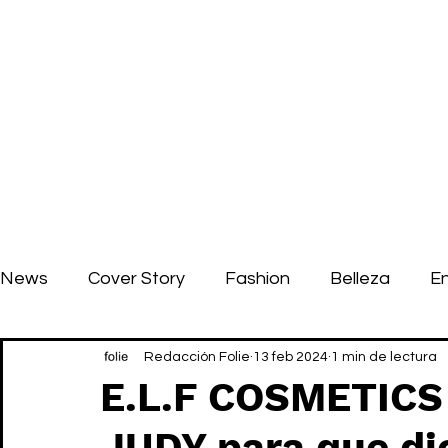
News
Cover Story
Fashion
Belleza
E
Redacción Folie
13 feb 2024
1 min de lectura
E.L.F COSMETICS 
JUDY para que di