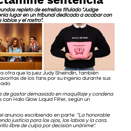
undos repleto de estrellas titulado "Judge 
tenía lugar en un tribunal dedicado a acabar con 
labios y el rostro".
era otra que la juez Judy Sheindlin, también 
avoritas de los fans por su ingenio durante sus 
cado.
eza de gastar demasiado en maquillaje y condena 
s con Halo Glow Liquid Filter, según un 
l anuncio escribiendo en parte: 
"La honorable 
do justicia para los ojos, los labios y la cara. 
llo libre de culpa por decisión unánime".