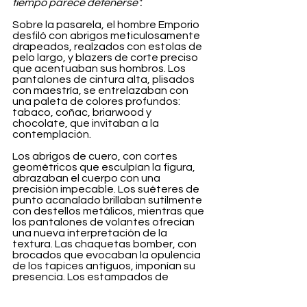
tiempo parece detenerse".
Sobre la pasarela, el hombre Emporio 
desfiló con abrigos meticulosamente 
drapeados, realzados con estolas de 
pelo largo, y blazers de corte preciso 
que acentuaban sus hombros. Los 
pantalones de cintura alta, plisados 
con maestría, se entrelazaban con 
una paleta de colores profundos: 
tabaco, coñac, briarwood y 
chocolate, que invitaban a la 
contemplación.
Los abrigos de cuero, con cortes 
geométricos que esculpían la figura, 
abrazaban el cuerpo con una 
precisión impecable. Los suéteres de 
punto acanalado brillaban sutilmente 
con destellos metálicos, mientras que 
los pantalones de volantes ofrecían 
una nueva interpretación de la 
textura. Las chaquetas bomber, con 
brocados que evocaban la opulencia 
de los tapices antiguos, imponían su 
presencia. Los estampados de 
leopardo, discretos pero atrevidos, 
se infiltraban en abrigos, camisas y 