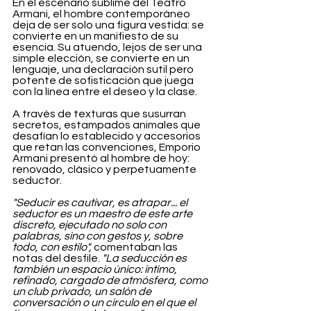
En el escenario sublime del Teatro 
Armani, el hombre contemporáneo 
deja de ser solo una figura vestida: se 
convierte en un manifiesto de su 
esencia. Su atuendo, lejos de ser una 
simple elección, se convierte en un 
lenguaje, una declaración sutil pero 
potente de sofisticación que juega 
con la línea entre el deseo y la clase.
A través de texturas que susurran 
secretos, estampados animales que 
desafían lo establecido y accesorios 
que retan las convenciones, Emporio 
Armani presentó al hombre de hoy: 
renovado, clásico y perpetuamente 
seductor.
"Seducir es cautivar, es atrapar... el 
seductor es un maestro de este arte 
discreto, ejecutado no solo con 
palabras, sino con gestos y, sobre 
todo, con estilo", 
comentaban las 
notas del desfile.
 "La seducción es 
también un espacio único: íntimo, 
refinado, cargado de atmósfera, como 
un club privado, un salón de 
conversación o un círculo en el que el 