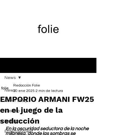
Entrada
News
Redacción Folie
News
20 ene 2025
2 min de lectura
EMPORIO ARMANI FW25
Cover Story
en el juego de la
Fashion
seducción
Belleza
En la oscuridad seductora de la noche 
Entertainment
milanesa, donde las sombras se 