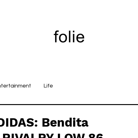
ntertainment
Life
DIDAS: Bendita
e RIVALRY LOW 86