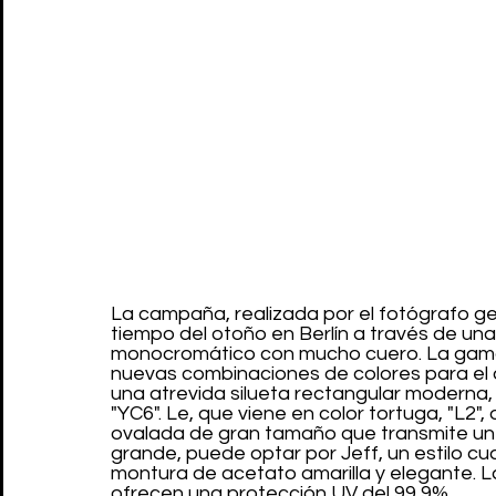
La campaña, realizada por el fotógrafo ge
tiempo del otoño en Berlín a través de una e
monocromático con mucho cuero. La gama 
nuevas combinaciones de colores para el
una atrevida silueta rectangular moderna,
"YC6". Le, que viene en color tortuga, "L2",
ovalada de gran tamaño que transmite un 
grande, puede optar por Jeff, un estilo 
montura de acetato amarilla y elegante. Las
ofrecen una protección UV del 99,9%.