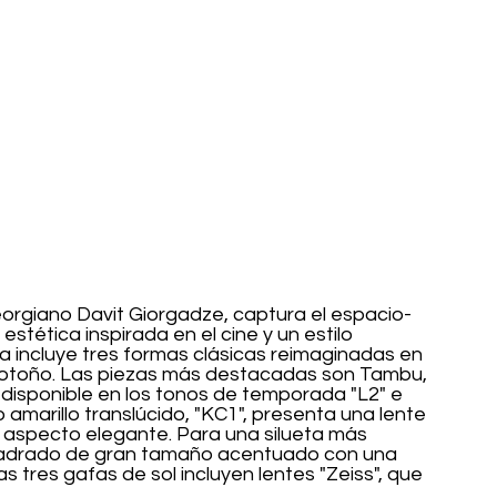
orgiano Davit Giorgadze, captura el espacio-
stética inspirada en el cine y un estilo 
incluye tres formas clásicas reimaginadas en 
 otoño. Las piezas más destacadas son Tambu, 
 disponible en los tonos de temporada "L2" e 
 o amarillo translúcido, "KC1", presenta una lente 
aspecto elegante. Para una silueta más 
cuadrado de gran tamaño acentuado con una 
 tres gafas de sol incluyen lentes "Zeiss", que 