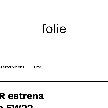
ntertainment
Life
 estrena
la FW22