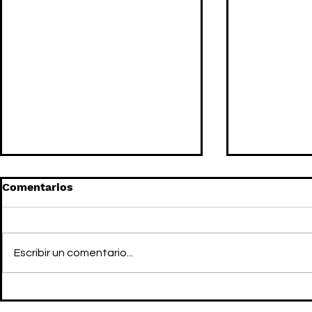
Comentarios
Escribir un comentario...
GOSHA RUBCHINSKIY y su
YZY presen
comeback
colección