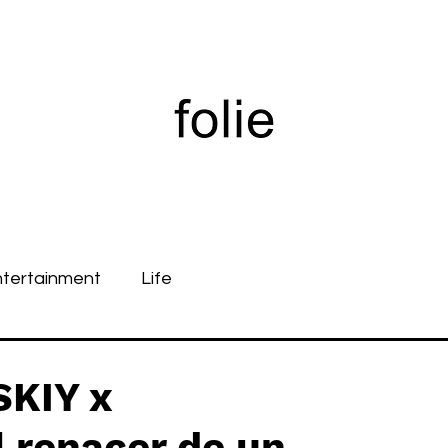
ntertainment
Life
KIY x
 renacer de un