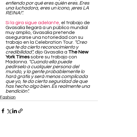
entiendo por qué eres quién eres. Eres 
una luchadora, eres un icono, ¡eres LA 
REINA!".
Si la gira sigue adelante,
 el trabajo de 
Gvasalia llegará a un público mundial 
muy amplio, Gvasalia pretende 
asegurarse una notoriedad con su 
trabajo en la Celebration Tour. 
"Creo 
que te da cierto reconocimiento y 
credibilidad",
 dijo Gvasalia a 
The New 
York Times 
sobre su trabajo con 
Madonna. 
"Cuando ella puede 
pedírselo a cualquier persona del 
mundo, y la gente probablemente lo 
hará gratis y será menos complicada 
que yo, te da cierta seguridad de que 
has hecho algo bien. Es realmente una 
bendición".
Fashion
Ver todo
Entradas recientes