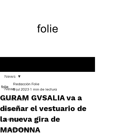
Entrada
News
Redacción Folie
News
6 jul 2023
1 min de lectura
GURAM GVSALIA va a
Cover Story
diseñar el vestuario de
Fashion
la nueva gira de
Belleza
MADONNA
Entertainment