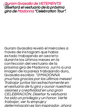
Guram Gvasalia de VETEMENTS
Life
diseñará el vestuario de la próxima 
gira de 
Madonna
 "Celebration Tour”.
Guram Gvasalia reveló el miércoles a 
través de Instagram que había 
estado trabajando en secreto 
durante los últimos meses en la 
confección del vestuario de la 
próxima gira de Madonna. Junto a una 
imagen de la pareja trabajando duro, 
Gvasalia escribió: 
"@MADONNA 
¡muchas gracias por los últimos meses! 
Trabajar juntos tan estrechamente en 
el vestuario de tu gira y aunar nuestras 
visiones y creatividad en una gran 
CELEBRACIÓN. Diseñar tu vestuario 
ha sido un privilegio y un honor. Verte 
trabajar, ver tu empuje y 
determinación es tan inspirador, ahora 