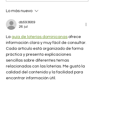
KISS ALL THE TIME.
Lo más nuevo
DISCO, OCCASIONALLY
db593689
26 jul
La 
guía de loterías dominicanas
 ofrece 
información clara y muy fácil de consultar. 
Cada artículo está organizado de forma 
práctica y presenta explicaciones 
sencillas sobre diferentes temas 
relacionados con las loterías. Me gustó la 
calidad del contenido y la facilidad para 
encontrar información útil.
Me gusta
Reaccionar
Jiathdom Chain
31 may
Qué bonita reflexión sobre crecer y el 
amor. Harry se abre de forma sincera y 
nos regala una canción muy humana y 