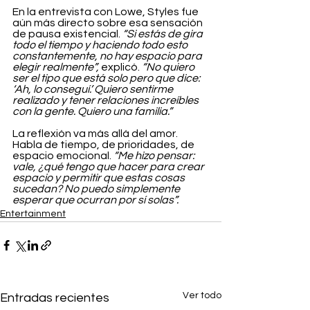
En la entrevista con Lowe, Styles fue 
aún más directo sobre esa sensación 
de pausa existencial. 
“Si estás de gira 
todo el tiempo y haciendo todo esto 
constantemente, no hay espacio para 
elegir realmente”,
 explicó. 
“No quiero 
ser el tipo que está solo pero que dice: 
‘Ah, lo conseguí.’ Quiero sentirme 
realizado y tener relaciones increíbles 
con la gente. Quiero una familia.”
La reflexión va más allá del amor. 
Habla de tiempo, de prioridades, de 
espacio emocional. 
“Me hizo pensar: 
vale, ¿qué tengo que hacer para crear 
espacio y permitir que estas cosas 
sucedan? No puedo simplemente 
esperar que ocurran por sí solas”.
Entertainment
Ver todo
Entradas recientes