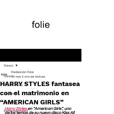
Entrada
News
Redacción Folie
News
10 mar
2 min de lectura
HARRY STYLES fantasea
Cover Story
con el matrimonio en
Fashion
“AMERICAN GIRLS”
Belleza
Harry Styles
 en “American Girls”, uno 
Entertainment
de los temas de su nuevo disco Kiss All 