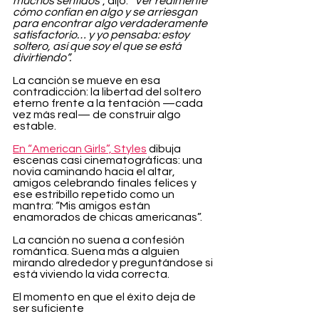
muchos sentidos
”, dijo. 
“Ver realmente 
cómo confían en algo y se arriesgan 
para encontrar algo verdaderamente 
satisfactorio… y yo pensaba: estoy 
soltero, así que soy el que se está 
divirtiendo”.
La canción se mueve en esa 
contradicción: la libertad del soltero 
eterno frente a la tentación —cada 
vez más real— de construir algo 
estable.
En “American Girls”, Styles
 dibuja 
escenas casi cinematográficas: una 
novia caminando hacia el altar, 
amigos celebrando finales felices y 
ese estribillo repetido como un 
mantra: “Mis amigos están 
enamorados de chicas americanas”.
La canción no suena a confesión 
romántica. Suena más a alguien 
mirando alrededor y preguntándose si 
está viviendo la vida correcta.
El momento en que el éxito deja de 
ser suficiente