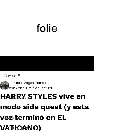
Entrada
News
Pablo Aragón Blanco
News
26 ene
1 min de lectura
HARRY STYLES vive en
Cover Story
modo side quest (y esta
Fashion
vez terminó en EL
Belleza
VATICANO)
Entertainment