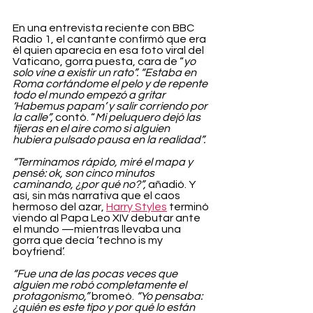
En una entrevista reciente con BBC 
Radio 1, el cantante confirmó que era 
él quien aparecía en esa foto viral del 
Vaticano, gorra puesta, cara de “
yo 
solo vine a existir un rato”.
“Estaba en 
Roma cortándome el pelo y de repente 
todo el mundo empezó a gritar 
‘Habemus papam’ y salir corriendo por 
la calle”,
 contó. “
Mi peluquero dejó las 
tijeras en el aire como si alguien 
hubiera pulsado pausa en la realidad”.
“Terminamos rápido, miré el mapa y 
pensé: ok, son cinco minutos 
caminando, ¿por qué no?”,
 añadió. Y 
así, sin más narrativa que el caos 
hermoso del azar, 
Harry Styles
 terminó 
viendo al Papa Leo XIV debutar ante 
el mundo —mientras llevaba una 
gorra que decía ‘techno is my 
boyfriend’.
“Fue una de las pocas veces que 
alguien me robó completamente el 
protagonismo,”
 bromeó. 
“Yo pensaba: 
¿quién es este tipo y por qué lo están 