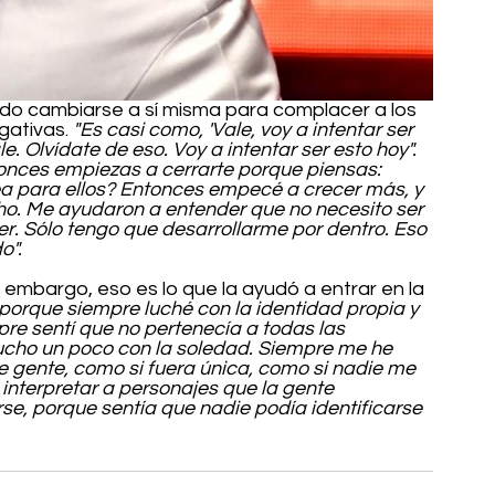
do cambiarse a sí misma para complacer a los 
ativas. 
"Es casi como, 'Vale, voy a intentar ser 
Vale. Olvídate de eso. Voy a intentar ser esto hoy". 
tonces empiezas a cerrarte porque piensas: 
a para ellos? Entonces empecé a crecer más, y 
o. Me ayudaron a entender que no necesito ser 
er. Sólo tengo que desarrollarme por dentro. Eso 
o".
embargo, eso es lo que la ayudó a entrar en la 
 porque siempre luché con la identidad propia y 
pre sentí que no pertenecía a todas las 
ucho un poco con la soledad. Siempre me he 
e gente, como si fuera única, como si nadie me 
nterpretar a personajes que la gente 
rse, porque sentía que nadie podía identificarse 