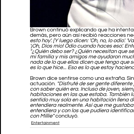
Brown continuó explicando que ha intenta
demás, pero aún así recibió reacciones neg
esto hoy'. [Y luego dicen: 'Oh, no, lo odio'. '
'¡Oh, Dios mío! Odio cuando haces eso'. En
"¿Quién debo ser? ¿Quién necesitan que se
mi familia y mis amigos me ayudaron much
nada de lo que ellos dicen que tengo que s
es lo que hice... Eso es lo que estoy haciend
Brown dice sentirse como una extraña. Sin 
actuación. 
"Disfruté de ser gente diferente
con saber quién era. Incluso de joven, siem
habitaciones en las que estaba. También l
sentido muy sola en una habitación llena d
entendiera realmente. Así que me gustaba i
entendiera y con los que pudiera identifica
con Millie" 
concluyó.
Entertainment