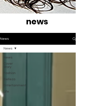
news
News
News
News
Cover
Story
Fashion
Belleza
Entertainment
Life