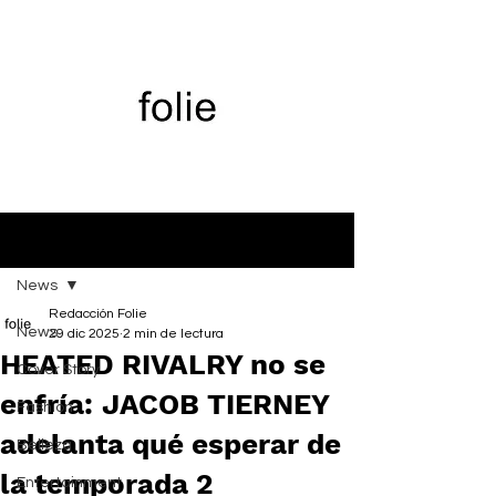
Entrada
News
Redacción Folie
News
29 dic 2025
2 min de lectura
HEATED RIVALRY no se
Cover Story
enfría: JACOB TIERNEY
Fashion
adelanta qué esperar de
Belleza
la temporada 2
Entertainment