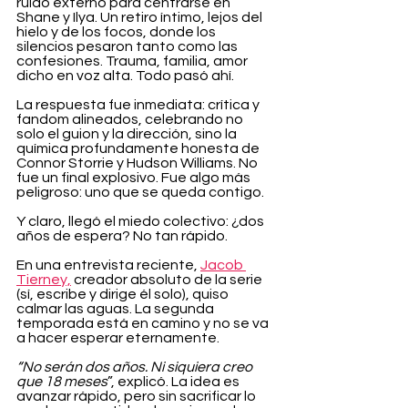
ruido externo para centrarse en 
Shane y Ilya. Un retiro íntimo, lejos del 
hielo y de los focos, donde los 
silencios pesaron tanto como las 
confesiones. Trauma, familia, amor 
dicho en voz alta. Todo pasó ahí.
La respuesta fue inmediata: crítica y 
fandom alineados, celebrando no 
solo el guion y la dirección, sino la 
química profundamente honesta de 
Connor Storrie y Hudson Williams. No 
fue un final explosivo. Fue algo más 
peligroso: uno que se queda contigo.
Y claro, llegó el miedo colectivo: ¿dos 
años de espera? No tan rápido.
En una entrevista reciente, 
Jacob 
Tierney,
 creador absoluto de la serie 
(sí, escribe y dirige él solo), quiso 
calmar las aguas. La segunda 
temporada está en camino y no se va 
a hacer esperar eternamente.
“No serán dos años. Ni siquiera creo 
que 18 meses
”, explicó. La idea es 
avanzar rápido, pero sin sacrificar lo 