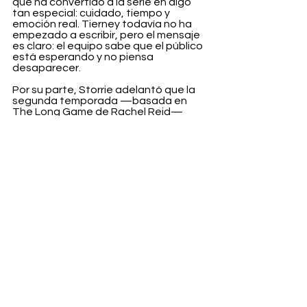
que ha convertido a la serie en algo 
tan especial: cuidado, tiempo y 
emoción real. Tierney todavía no ha 
empezado a escribir, pero el mensaje 
es claro: el equipo sabe que el público 
está esperando y no piensa 
desaparecer.
Por su parte, Storrie adelantó que la 
segunda temporada —basada en 
The Long Game de Rachel Reid— 
moverá a los personajes a un territorio 
más adulto. Menos fantasía aislada, 
más realidad profesional. Ligas reales, 
presión real. El amor sigue creciendo, 
pero también se pone a prueba.
Por ahora, toca esperar. Pero al 
menos sabemos una cosa: la rivalidad 
sigue caliente.
Entertainment
Ver todo