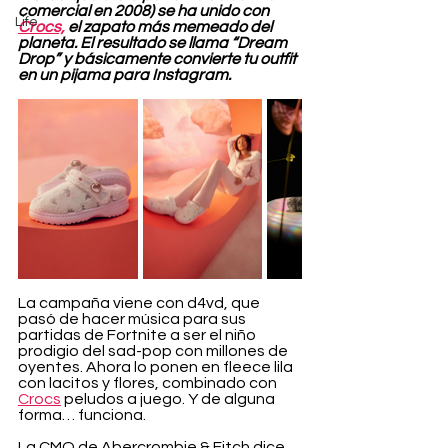
comercial en 2008) se ha unido con 
Life
Crocs,
 el zapato más memeado del 
planeta. El resultado se llama “Dream 
Drop” y básicamente convierte tu outfit 
en un pijama para Instagram.
La campaña viene con d4vd, que 
pasó de hacer música para sus 
partidas de Fortnite a ser el niño 
prodigio del sad-pop con millones de 
oyentes. Ahora lo ponen en fleece lila 
con lacitos y flores, combinado con 
Crocs
 peludos a juego. Y de alguna 
forma… funciona.
La CMO de Abercrombie & Fitch dice 