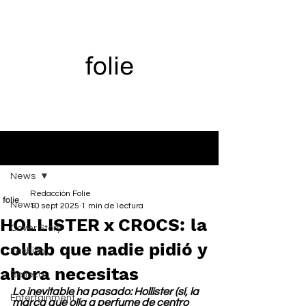
Entrada
News
Redacción Folie
News
10 sept 2025
1 min de lectura
HOLLISTER x CROCS: la
Cover Story
collab que nadie pidió y
Fashion
ahora necesitas
Belleza
Lo inevitable ha pasado: Hollister (sí, la 
Entertainment
marca que olía a perfume de centro 