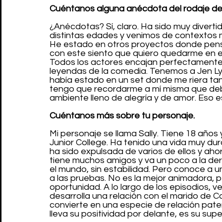
Cuéntanos alguna anécdota del rodaje de
¿Anécdotas? Sí, claro. Ha sido muy diverti
distintas edades y venimos de contextos 
He estado en otros proyectos donde pens
con este siento que quiero quedarme en e
Todos los actores encajan perfectamente
leyendas de la comedia. Tenemos a Jen Ly
había estado en un set donde me riera tant
tengo que recordarme a mí misma que debo
ambiente lleno de alegría y de amor. Eso es
Cuéntanos más sobre tu personaje.
Mi personaje se llama Sally. Tiene 18 años
Junior College. Ha tenido una vida muy du
ha sido expulsada de varios de ellos y ah
tiene muchos amigos y va un poco a la de
el mundo, sin estabilidad. Pero conoce a 
a las pruebas. No es la mejor animadora, p
oportunidad. A lo largo de los episodios
desarrolla una relación con el marido de C
convierte en una especie de relación patern
lleva su positividad por delante, es su sup