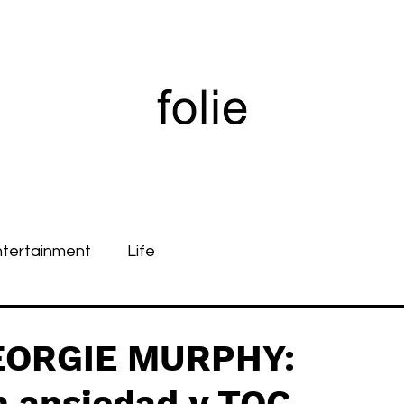
ntertainment
Life
EORGIE MURPHY:
n ansiedad y TOC