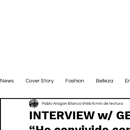
News
Cover Story
Fashion
Belleza
E
Pablo Aragón Blanco
9 feb
6 min de lectura
INTERVIEW w/ G
“He convivido co