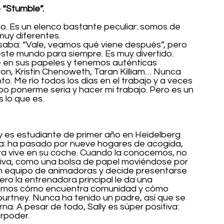
 “Stumble”.
do. Es un elenco bastante peculiar: somos de 
muy diferentes.
aba: “Vale, veamos qué viene después”, pero 
ste mundo para siempre. Es muy divertido. 
 en sus papeles y tenemos auténticas 
on, Kristin Chenoweth, Taran Killiam… Nunca 
o. Me río todos los días en el trabajo y a veces 
 ponerme seria y hacer mi trabajo. Pero es un 
 lo que es.
 y es estudiante de primer año en Heidelberg 
ra: ha pasado por nueve hogares de acogida, 
ora vive en su coche. Cuando la conocemos, no 
riva, como una bolsa de papel moviéndose por 
un equipo de animadoras y decide presentarse 
ero la entrenadora principal le da una 
, vemos cómo encuentra comunidad y cómo 
ourtney. Nunca ha tenido un padre, así que se 
a. A pesar de todo, Sally es súper positiva: 
erpoder.