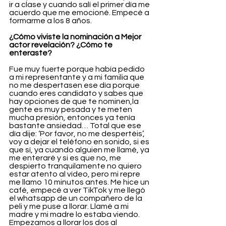
ir a clase y cuando salí el primer día me 
acuerdo que me emocioné. Empecé a 
formarme a los 8 años.
¿Cómo viviste la nominación a Mejor 
actor revelación? ¿Cómo te 
enteraste?
Fue muy fuerte porque había pedido 
a mi representante y a mi familia que 
no me despertasen ese día porque 
cuando eres candidato y sabes que 
hay opciones de que te nominen,la 
gente es muy pesada y te meten 
mucha presión, entonces ya tenía 
bastante ansiedad… Total que ese 
día dije: ‘Por favor, no me despertéis’, 
voy a dejar el teléfono en sonido, si es 
que sí, ya cuando alguien me llamé, ya 
me enteraré y si es que no, me 
despierto tranquilamente no quiero 
estar atento al vídeo, pero mi repre 
me llamo 10 minutos antes. Me hice un 
café, empecé a ver TikTok y me llegó 
el whatsapp de un compañero de la 
peli y me puse a llorar. Llamé a mi 
madre y mi madre lo estaba viendo. 
Empezamos a llorar los dos al 