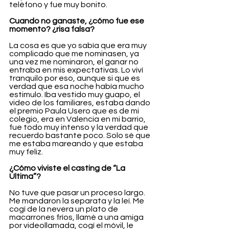
teléfono y fue muy bonito.
Cuando no ganaste, ¿cómo fue ese 
momento? ¿risa falsa?
La cosa es que yo sabía que era muy 
complicado que me nominasen, ya 
una vez me nominaron, el ganar no 
entraba en mis expectativas. Lo viví 
tranquilo por eso, aunque si que es 
verdad que esa noche había mucho 
estimulo. Iba vestido muy guapo, el 
video de los familiares, estaba dando 
el premio Paula Usero que es de mi 
colegio, era en Valencia en mi barrio, 
fue todo muy intenso y la verdad que 
recuerdo bastante poco. Solo sé que 
me estaba mareando y que estaba 
muy feliz.
¿Cómo viviste el casting de “La 
Última”?
No tuve que pasar un proceso largo. 
Me mandaron la separata y la leí. Me 
cogí de la nevera un plato de 
macarrones fríos, llamé a una amiga 
por videollamada, cogí el móvil, le 