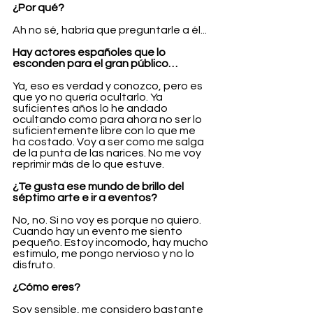
¿Por qué?
Ah no sé, habría que preguntarle a él...
Hay actores españoles que lo 
esconden para el gran público…
Ya, eso es verdad y conozco, pero es 
que yo no quería ocultarlo. Ya 
suficientes años lo he andado 
ocultando como para ahora no ser lo 
suficientemente libre con lo que me 
ha costado. Voy a ser como me salga 
de la punta de las narices. No me voy 
reprimir más de lo que estuve.
¿Te gusta ese mundo de brillo del 
séptimo arte e ir a eventos?
No, no. Si no voy es porque no quiero. 
Cuando hay un evento me siento 
pequeño. Estoy incomodo, hay mucho 
estimulo, me pongo nervioso y no lo 
disfruto.
¿Cómo eres?
Soy sensible, me considero bastante 