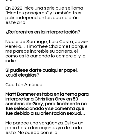
En 2022, hice una serie que se llama 
“Mentes pasajeras” y también tres 
pelis independientes que saldrán 
este año.
¿Referentes en la interpretación?
Nadie de Santiago, Laia Costa, Javier 
Pereira… Timothée Chalamet porque 
me parece increíble su carrera, el 
como está aunando lo comercial y lo 
indie.
Si pudiese darte cualquier papel, 
¿cuál elegirías?
Capitán América. 
Matt Bommer estaba en la terna para 
interpretar a Christian Grey en 50 
sombras de Grey, pero finalmente no 
fue seleccionado y se comenta que 
fue debido a su orientación sexual… 
Me parece una vergüenza. Estoy un 
poco hasta los cojones ya de todo 
esto. No puedo con ello.