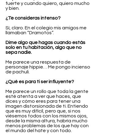
fuerte y cuando quiero, quiero mucho 
y bien.
¿Te consideras intenso?
Sí, claro. En el colegio mis amigos me 
llamaban “Dramotos”.
Dime algo que hagas cuando estás 
solo en tu habitación, algo que no 
sepa nadie.
Me parece una respuesta de 
personaje hippie… Me pongo incienso 
de pachuli.
¿Qué es para ti ser influyente?
Me parece un rollo que toda la gente 
esté atenta a ver que haces, que 
dices y cómo eres para tener una 
imagen distorsionada de ti. Entiendo 
que es muy difícil, pero que, si nos 
viésemos todos con los mismos ojos, 
desde la misma altura, habría mucho 
menos problemas de los que hay con 
el mundo del hate y con todo.