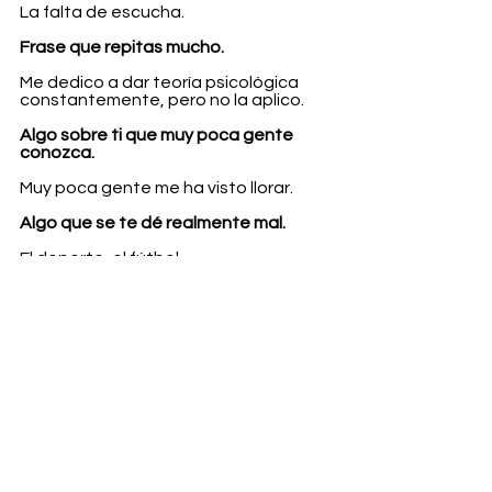
La falta de escucha.
Frase que repitas mucho.
Me dedico a dar teoría psicológica 
constantemente, pero no la aplico.
Algo sobre ti que muy poca gente 
conozca.
Muy poca gente me ha visto llorar.
Algo que se te dé realmente mal.
El deporte, el fútbol.
¿Es importante ser vulnerable?
Es importante dejarte afectar por las 
emociones, vivimos como en un 
mundo en el que todos somos muy 
felices viviendo con una coraza, creo 
que es importante ser vulnerable y el 
sentir la sensibilidad no habla de la 
debilidad. Y si somos débiles, ¿qué 
pasa? 
¿Te creaste una coraza? 