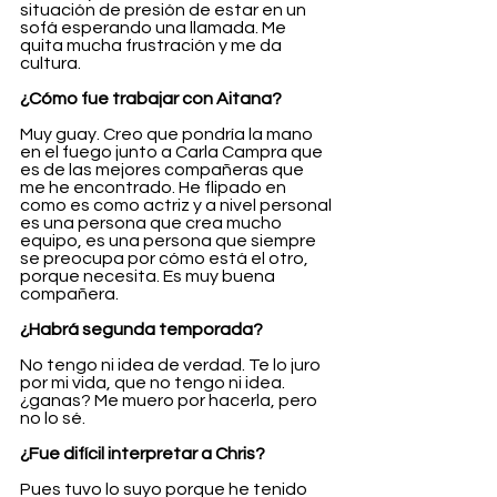
situación de presión de estar en un 
sofá esperando una llamada. Me 
quita mucha frustración y me da 
cultura.
¿Cómo fue trabajar con Aitana?
Muy guay. Creo que pondría la mano 
en el fuego junto a Carla Campra que 
es de las mejores compañeras que 
me he encontrado. He flipado en 
como es como actriz y a nivel personal 
es una persona que crea mucho 
equipo, es una persona que siempre 
se preocupa por cómo está el otro, 
porque necesita. Es muy buena 
compañera. 
¿Habrá segunda temporada?
No tengo ni idea de verdad. Te lo juro 
por mi vida, que no tengo ni idea. 
¿ganas? Me muero por hacerla, pero 
no lo sé.
¿Fue difícil interpretar a Chris?
Pues tuvo lo suyo porque he tenido 