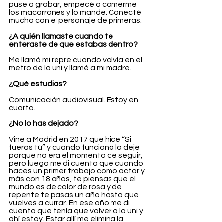
puse a grabar, empecé a comerme 
los macarrones y lo mandé. Conecté 
mucho con el personaje de primeras.
¿A quién llamaste cuando te 
enteraste de que estabas dentro?
Me llamó mi repre cuando volvía en el 
metro de la uni y llamé a mi madre.
¿Qué estudias?
Comunicación audiovisual. Estoy en 
cuarto.
¿No lo has dejado?
Vine a Madrid en 2017 que hice “Si 
fueras tú” y cuando funcionó lo dejé 
porque no era el momento de seguir, 
pero luego me di cuenta que cuando 
haces un primer trabajo como actor y 
más con 18 años, te piensas que el 
mundo es de color de rosa y de 
repente te pasas un año hasta que 
vuelves a currar. En ese año me di 
cuenta que tenía que volver a la uni y 
ahí estoy. Estar allí me elimina la 