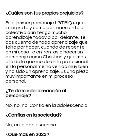
¿Cuáles son tus propios prejuicios?
Es el primer personaje LGTBIQ+ que 
interpreto y como perteneciente al 
colectivo aún tengo mucho 
aprendizaje todavía por delante. Te 
das cuenta de todo aprendizaje que
falta por hacer, cuando de repente 
en mi caso te enfrentas a hacer un 
personaje como Christian y que más 
allá de lo que me de en lo profesional, 
en lo personal me ha venido muy bien 
y ha sido un aprendizaje. Es una pieza 
muy importante en mi proceso 
personal.
¿Te da miedo la reacción al 
personaje?
No, no, no. Confío en la adolescencia.
¿Confías en la sociedad?
No, en la adolescencia.
¿Qué más en 2023?