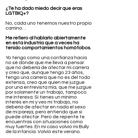
¿Te ha dado miedo decir que eras 
LGTBIQ+?
No, cada uno tenemos nuestro propio 
camino…
Me refiero al hablarlo abiertamente 
en esta industria que a veces ha 
tenido comportamientos homófobos. 
Yo tengo como una confianza hacia 
no sé dónde que me lleva a pensar 
que no debería de afectar mi carrera 
y creo que, aunque tengo 23 años, 
tengo una carrera que no es del todo 
extensa, creo que quien me juzgue 
por una entrevista mía, que me juzgue 
por solamente un trabajo, tampoco 
me interesa. Si tienes un mínimo 
interés en mí y ves mi trabajo, no 
debería de afectar en nada el sexo 
de mi pareja, pero entiendo que sí 
puede afectar. Pero de repente te 
encuentras con situaciones como 
muy fuertes. En mi caso volvió mi Bully 
de la infancia. Volvió este verano.