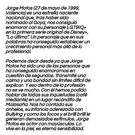
Jorge Motos (27 de mayo de 1999, 
Valencia) es una estrella naciente 
nacional que, tras haber sido 
nominado al Goya, nos consiguió 
enamorar con su personaje LGTBIQ+ 
en la primera serie original de Disney+, 
“La última”. Un personaje que en sus 
palabras ha conseguido establecer un 
crecimiento personal más allá de lo 
profesional.
Podemos decir desde ya que Jorge 
Motos ha sido una de las personas que 
ha conseguido enamorarnos en 
cuestión de segundos. Transmite una 
calma y una bondad sin límites difícil de 
explicar. Y eso dentro de la profesión 
no se ve mucho. Con él hemos podido 
hablar de todas sus inquietudes (café 
mediante) en un lugar recóndito de 
Malasaña. Nos ha contado sus 
anhelos, su infancia aderezada con 
Bullying y como los focos y el brilli brilli le 
generan demasiados estímulos. Jorge 
Motos es actor con mayúsculas. Lo 
vive en la piel, es eterna sensibilidad.