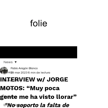
Entrada
News
Pablo Aragón Blanco
News
29 mar 2023
8 min de lectura
INTERVIEW w/ JORGE
Cover Story
MOTOS: “Muy poca
Fashion
gente me ha visto llorar”
Belleza
"No soporto la falta de 
Entertainment